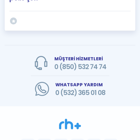
MÜŞTERİ HİZMETLERİ
0 (850) 532 74 74
WHATSAPP YARDIM
0 (532) 365 01 08