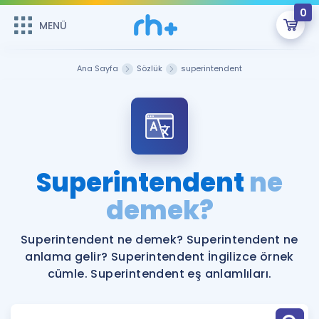
0
MENÜ
MENÜ
Üye Girişi
Ana Sayfa
Sözlük
superintendent
Online Dersler
Sepetin Şu An Boş.
Çalışma Paketleri
Remzi Hoca ile seni sınava hazırlayacak onlarca eğitim seni
bekliyor!
Kitaplar ve Kaynaklar
GİRİŞ YAP
Superintendent
ne
Katılımcı Görüşleri
demek?
Şifremi Hatırlamıyorum
ÜYE DEĞİLİM
Faydalı Araçlar
Superintendent ne demek? Superintendent ne
anlama gelir? Superintendent İngilizce örnek
Ücretsiz Kaynaklar
Blog
İngilizce Gramer
cümle. Superintendent eş anlamlıları.
Hakkımızda
Kariyer
Sözlük
Soru & Cevap
İletişim