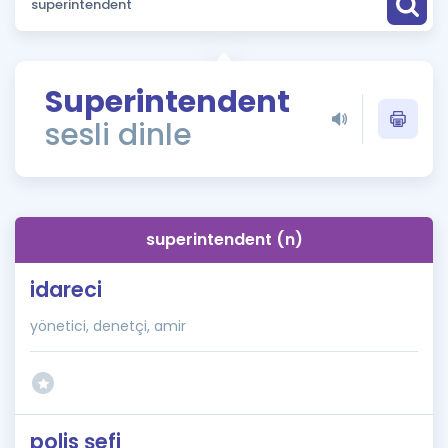
Puan Hesaplama
Rehberlik Aracı
Superintendent
ÖSYM Sınav Takvimi
sesli dinle
Kampanyalar
Blog
superintendent (n)
İngilizce Gramer
idareci
yönetici, denetçi, amir
polis şefi