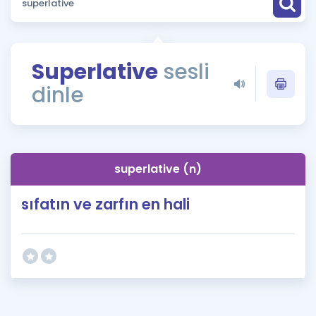
Puan Hesaplama
Rehberlik Aracı
Superlative
sesli
ÖSYM Sınav Takvimi
dinle
Kampanyalar
Blog
superlative (n)
İngilizce Gramer
sıfatın ve zarfın en hali