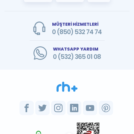
MÜŞTERİ HİZMETLERİ
0 (850) 532 74 74
WHATSAPP YARDIM
0 (532) 365 01 08