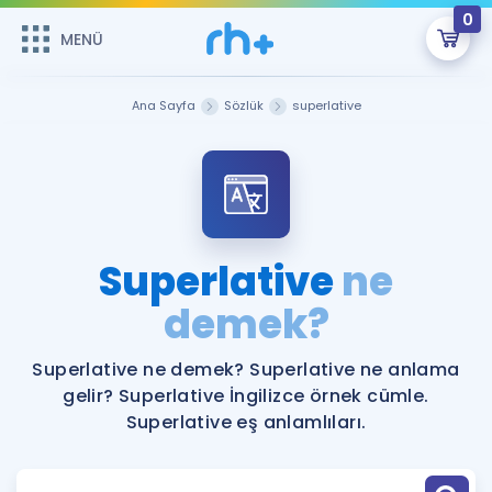
0
MENÜ
MENÜ
Üye Girişi
Ana Sayfa
Sözlük
superlative
Online Dersler
Sepetin Şu An Boş.
Çalışma Paketleri
Remzi Hoca ile seni sınava hazırlayacak onlarca eğitim seni
bekliyor!
Kitaplar ve Kaynaklar
GİRİŞ YAP
Superlative
ne
Katılımcı Görüşleri
demek?
Şifremi Hatırlamıyorum
ÜYE DEĞİLİM
Faydalı Araçlar
Superlative ne demek? Superlative ne anlama
gelir? Superlative İngilizce örnek cümle.
Ücretsiz Kaynaklar
Blog
İngilizce Gramer
Superlative eş anlamlıları.
Hakkımızda
Kariyer
Sözlük
Soru & Cevap
İletişim