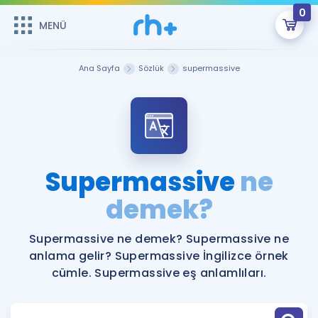
0
MENÜ
MENÜ
Üye Girişi
Ana Sayfa
Sözlük
supermassive
Online Dersler
Sepetin Şu An Boş.
Çalışma Paketleri
Remzi Hoca ile seni sınava hazırlayacak onlarca eğitim seni
bekliyor!
Kitaplar ve Kaynaklar
GİRİŞ YAP
Supermassive
ne
Katılımcı Görüşleri
demek?
Şifremi Hatırlamıyorum
ÜYE DEĞİLİM
Faydalı Araçlar
Supermassive ne demek? Supermassive ne
anlama gelir? Supermassive İngilizce örnek
Ücretsiz Kaynaklar
Blog
İngilizce Gramer
cümle. Supermassive eş anlamlıları.
Hakkımızda
Kariyer
Sözlük
Soru & Cevap
İletişim