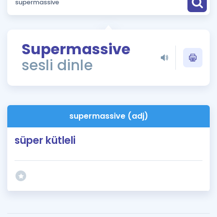
Puan Hesaplama
Rehberlik Aracı
Supermassive
ÖSYM Sınav Takvimi
sesli dinle
Kampanyalar
Blog
supermassive (adj)
İngilizce Gramer
süper kütleli