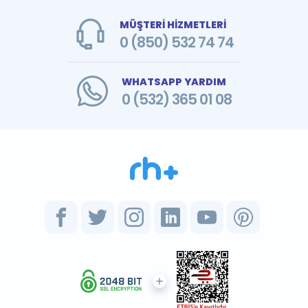
MÜŞTERİ HİZMETLERİ
0 (850) 532 74 74
WHATSAPP YARDIM
0 (532) 365 01 08