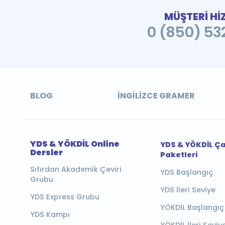
MÜŞTERİ Hİ
0 (850) 532
BLOG
İNGILIZCE GRAMER
YDS & YÖKDİL Online
YDS & YÖKDİL Ç
Dersler
Paketleri
Sıfırdan Akademik Çeviri
YDS Başlangıç
Grubu
YDS İleri Seviye
YDS Express Grubu
YÖKDİL Başlangıç
YDS Kampı