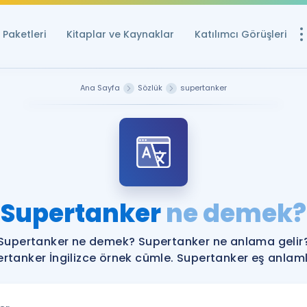
Paketleri
Kitaplar ve Kaynaklar
Katılımcı Görüşleri
Ücretsiz Kayna
Ana Sayfa
Sözlük
supertanker
YDS ve YÖKDİL içi
Sözlük
İngilizce Sınavları
Puan Hesapla
Supertanker
ne demek?
YDS ve YÖKDİL P
Remz
Rehberlik Aracı
Supertanker ne demek? Supertanker ne anlama gelir
YDS ve YÖKDİL'e H
rtanker İngilizce örnek cümle. Supertanker eş anlamlı
ÖSYM Sınav Ta
Tüm ÖSYM Sınavl