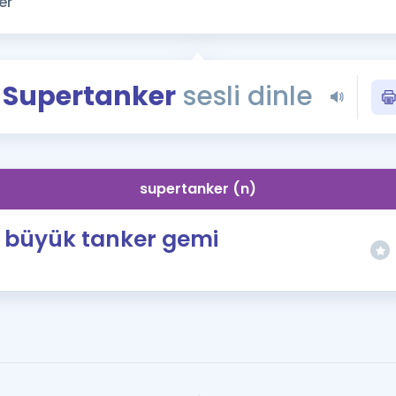
Kampanyalar
Eğitim ve Kitaplar
Blog
Supertanker
sesli dinle
YDS - YÖKDİL Tüm S
İngilizce Gram
İngilizce Gramer
supertanker (n)
büyük tanker gemi