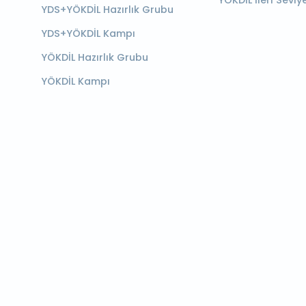
YÖKDİL İleri Seviy
YDS+YÖKDİL Hazırlık Grubu
YDS+YÖKDİL Kampı
YÖKDİL Hazırlık Grubu
YÖKDİL Kampı