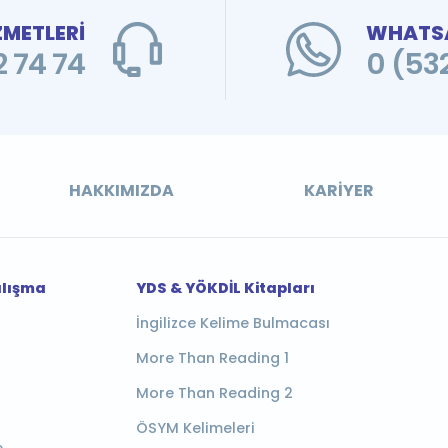
ZMETLERİ
WHATSA
 74 74
0 (53
HAKKIMIZDA
KARIYER
alışma
YDS & YÖKDİL Kitapları
İngilizce Kelime Bulmacası
More Than Reading 1
More Than Reading 2
ÖSYM Kelimeleri