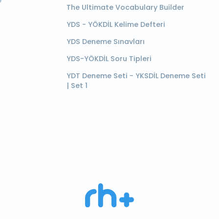
e
The Ultimate Vocabulary Builder
YDS - YÖKDİL Kelime Defteri
YDS Deneme Sınavları
YDS-YÖKDİL Soru Tipleri
YDT Deneme Seti - YKSDİL Deneme Seti
| Set 1