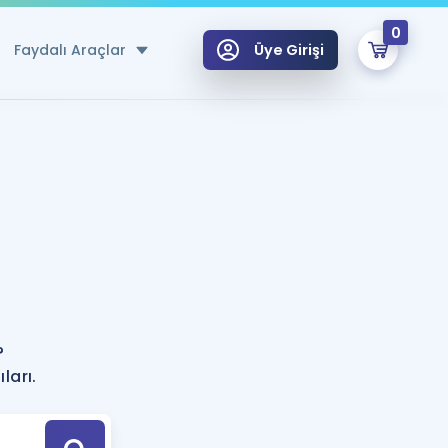
0
Faydalı Araçlar
Üye Girişi
klar
n Ücretsiz Kaynaklar
 için Özel Sözlük
Sepetin Şu An Boş.
ma
uan Hesaplama Aracı
i Hoca ile seni sınava hazırlayacak onlarca eğitim seni bekliyor!
Şifremi Hatırlamıyorum
GİRİŞ YAP
?
azırlananlar için Öneriler
ları.
kvimi
ÜYE DEĞİLİM
arı Tek Takvimde