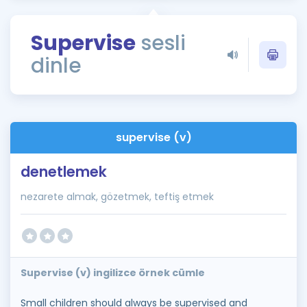
Puan Hesaplama
Supervise
sesli
Rehberlik Aracı
dinle
ÖSYM Sınav Takvimi
Kampanyalar
Blog
supervise (v)
İngilizce Gramer
denetlemek
nezarete almak, gözetmek, teftiş etmek
Supervise (v) ingilizce örnek cümle
Small children should always be supervised and