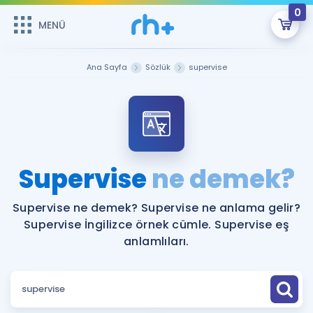
0
MENÜ
MENÜ
Üye Girişi
Ana Sayfa
Sözlük
supervise
Online Dersler
Sepetin Şu An Boş.
Çalışma Paketleri
Remzi Hoca ile seni sınava hazırlayacak onlarca eğitim seni
bekliyor!
Kitaplar ve Kaynaklar
GİRİŞ YAP
Supervise
ne demek?
Katılımcı Görüşleri
Şifremi Hatırlamıyorum
Supervise ne demek? Supervise ne anlama gelir?
Supervise İngilizce örnek cümle. Supervise eş
ÜYE DEĞİLİM
Faydalı Araçlar
anlamlıları.
Ücretsiz Kaynaklar
Blog
İngilizce Gramer
Hakkımızda
Kariyer
Sözlük
Soru & Cevap
İletişim