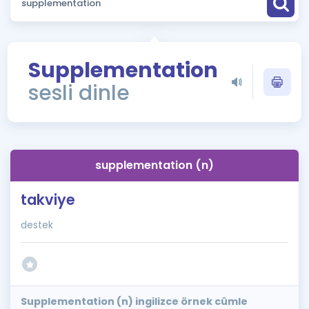
Puan Hesaplama
Rehberlik Aracı
Supplementation
ÖSYM Sınav Takvimi
sesli dinle
Kampanyalar
Blog
supplementation (n)
İngilizce Gramer
takviye
destek
Supplementation (n) ingilizce örnek cümle