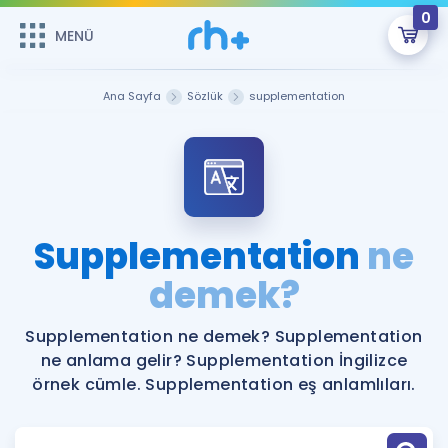
0
MENÜ
MENÜ
Üye Girişi
Ana Sayfa
Sözlük
supplementation
Online Dersler
Sepetin Şu An Boş.
Çalışma Paketleri
Remzi Hoca ile seni sınava hazırlayacak onlarca eğitim seni
bekliyor!
Kitaplar ve Kaynaklar
GİRİŞ YAP
Supplementation
ne
Katılımcı Görüşleri
demek?
Şifremi Hatırlamıyorum
ÜYE DEĞİLİM
Faydalı Araçlar
Supplementation ne demek? Supplementation
ne anlama gelir? Supplementation İngilizce
Ücretsiz Kaynaklar
Blog
İngilizce Gramer
örnek cümle. Supplementation eş anlamlıları.
Hakkımızda
Kariyer
Sözlük
Soru & Cevap
İletişim