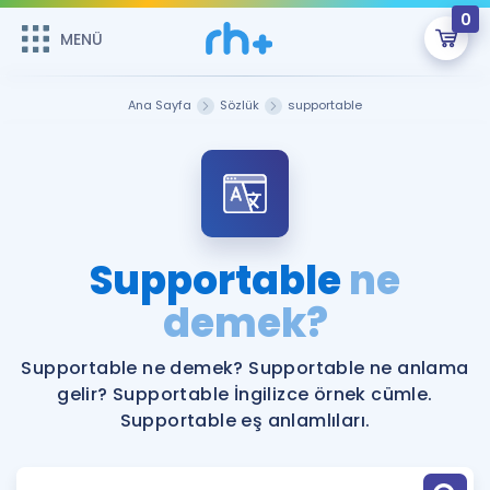
0
MENÜ
MENÜ
Üye Girişi
Ana Sayfa
Sözlük
supportable
Online Dersler
Sepetin Şu An Boş.
Çalışma Paketleri
Remzi Hoca ile seni sınava hazırlayacak onlarca eğitim seni
bekliyor!
Kitaplar ve Kaynaklar
GİRİŞ YAP
Supportable
ne
Katılımcı Görüşleri
demek?
Şifremi Hatırlamıyorum
ÜYE DEĞİLİM
Faydalı Araçlar
Supportable ne demek? Supportable ne anlama
gelir? Supportable İngilizce örnek cümle.
Ücretsiz Kaynaklar
Blog
İngilizce Gramer
Supportable eş anlamlıları.
Hakkımızda
Kariyer
Sözlük
Soru & Cevap
İletişim