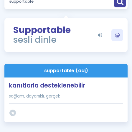
Puan Hesaplama
Rehberlik Aracı
Supportable
ÖSYM Sınav Takvimi
sesli dinle
Kampanyalar
Blog
supportable (adj)
İngilizce Gramer
kanıtlarla desteklenebilir
sağlam, dayanıklı, gerçek