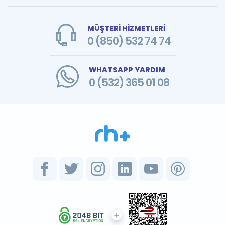
MÜŞTERİ HİZMETLERİ
0 (850) 532 74 74
WHATSAPP YARDIM
0 (532) 365 01 08