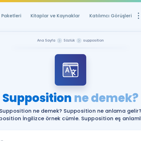
Paketleri
Kitaplar ve Kaynaklar
Katılımcı Görüşleri
Ücretsiz Kayna
Ana Sayfa
Sözlük
supposition
YDS ve YÖKDİL içi
Sözlük
İngilizce Sınavları
Puan Hesapla
Supposition
ne demek?
YDS ve YÖKDİL P
Remz
Rehberlik Aracı
Supposition ne demek? Supposition ne anlama gelir
YDS ve YÖKDİL'e H
osition İngilizce örnek cümle. Supposition eş anlamlı
ÖSYM Sınav Ta
Tüm ÖSYM Sınavl