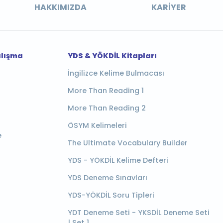
HAKKIMIZDA
KARIYER
alışma
YDS & YÖKDİL Kitapları
İngilizce Kelime Bulmacası
More Than Reading 1
More Than Reading 2
ÖSYM Kelimeleri
e
The Ultimate Vocabulary Builder
YDS - YÖKDİL Kelime Defteri
YDS Deneme Sınavları
YDS-YÖKDİL Soru Tipleri
YDT Deneme Seti - YKSDİL Deneme Seti
| Set 1