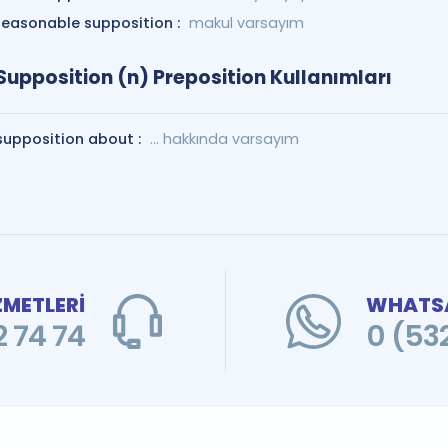
reasonable supposition :
makul varsayım
Supposition (n) Preposition Kullanımları
supposition about :
... hakkında varsayım
ZMETLERİ
WHATSA
 74 74
0 (53