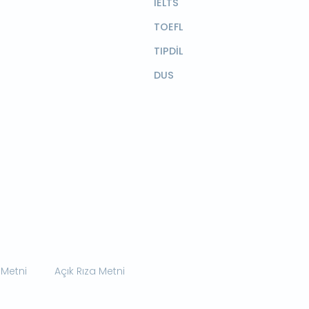
IELTS
TOEFL
TIPDİL
DUS
 Metni
Açık Rıza Metni