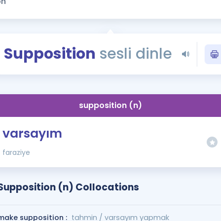
Kampanyalar
Eğitim ve Kitaplar
Blog
Supposition
sesli dinle
YDS - YÖKDİL Tüm S
İngilizce Gram
İngilizce Gramer
supposition (n)
varsayım
faraziye
Supposition (n) Collocations
make supposition :
tahmin / varsayım yapmak