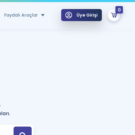
0
Faydalı Araçlar
Üye Girişi
klar
n Ücretsiz Kaynaklar
 için Özel Sözlük
Sepetin Şu An Boş.
ma
uan Hesaplama Aracı
i Hoca ile seni sınava hazırlayacak onlarca eğitim seni bekliyor!
Şifremi Hatırlamıyorum
GİRİŞ YAP
?
azırlananlar için Öneriler
ları.
kvimi
ÜYE DEĞİLİM
arı Tek Takvimde