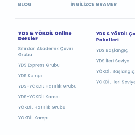
BLOG
İNGILIZCE GRAMER
YDS & YÖKDİL Online
YDS & YÖKDİL Ç
Dersler
Paketleri
Sıfırdan Akademik Çeviri
YDS Başlangıç
Grubu
YDS İleri Seviye
YDS Express Grubu
YÖKDİL Başlangıç
YDS Kampı
YÖKDİL İleri Seviy
YDS+YÖKDİL Hazırlık Grubu
YDS+YÖKDİL Kampı
YÖKDİL Hazırlık Grubu
YÖKDİL Kampı