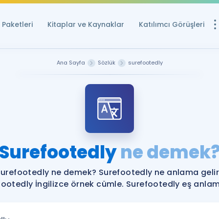
Paketleri
Kitaplar ve Kaynaklar
Katılımcı Görüşleri
Ücretsiz Kayna
Ana Sayfa
Sözlük
surefootedly
YDS ve YÖKDİL içi
Sözlük
İngilizce Sınavları
Puan Hesapla
Surefootedly
ne demek
YDS ve YÖKDİL P
Remz
Rehberlik Aracı
urefootedly ne demek? Surefootedly ne anlama geli
YDS ve YÖKDİL'e H
ootedly İngilizce örnek cümle. Surefootedly eş anlaml
ÖSYM Sınav Ta
Tüm ÖSYM Sınavl