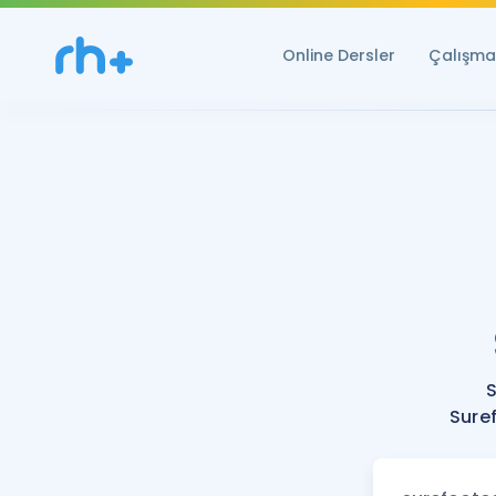
Online Dersler
Çalışma 
S
Suref