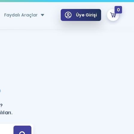
0
Faydalı Araçlar
Üye Girişi
klar
n Ücretsiz Kaynaklar
 için Özel Sözlük
Sepetin Şu An Boş.
ma
?
uan Hesaplama Aracı
i Hoca ile seni sınava hazırlayacak onlarca eğitim seni bekliyor!
Şifremi Hatırlamıyorum
GİRİŞ YAP
r?
azırlananlar için Öneriler
ıları.
kvimi
ÜYE DEĞİLİM
arı Tek Takvimde