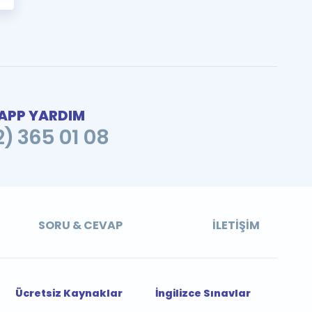
PP YARDIM
2) 365 01 08
SORU & CEVAP
İLETIŞIM
Ücretsiz Kaynaklar
İngilizce Sınavlar