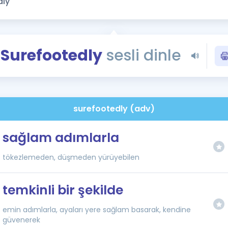
Kampanyalar
Eğitim ve Kitaplar
Blog
Surefootedly
sesli dinle
YDS - YÖKDİL Tüm S
İngilizce Gram
İngilizce Gramer
surefootedly (adv)
sağlam adımlarla
tökezlemeden, düşmeden yürüyebilen
temkinli bir şekilde
emin adımlarla, ayaları yere sağlam basarak, kendine
güvenerek