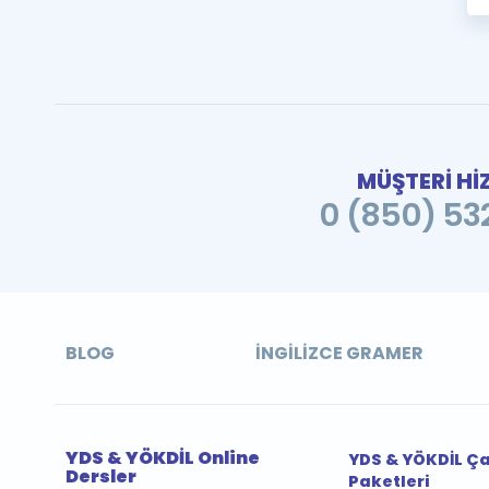
MÜŞTERİ Hİ
0 (850) 532
BLOG
İNGILIZCE GRAMER
YDS & YÖKDİL Online
YDS & YÖKDİL Ç
Dersler
Paketleri