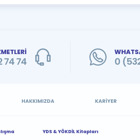
ZMETLERİ
WHATSA
 74 74
0 (53
HAKKIMIZDA
KARIYER
alışma
YDS & YÖKDİL Kitapları