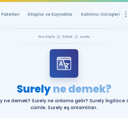
Paketleri
Kitaplar ve Kaynaklar
Katılımcı Görüşleri
Ücretsiz Kayna
Ana Sayfa
Sözlük
surely
YDS ve YÖKDİL içi
Sözlük
İngilizce Sınavları
Puan Hesapla
Surely
ne demek?
YDS ve YÖKDİL P
Remz
Rehberlik Aracı
ly ne demek? Surely ne anlama gelir? Surely İngilizce 
YDS ve YÖKDİL'e H
cümle. Surely eş anlamlıları.
ÖSYM Sınav Ta
Tüm ÖSYM Sınavl