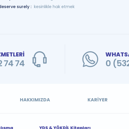
deserve surely :
kesinlikle hak etmek
ZMETLERİ
WHATSA
 74 74
0 (53
HAKKIMIZDA
KARIYER
alışma
YDS & YÖKDİL Kitapları