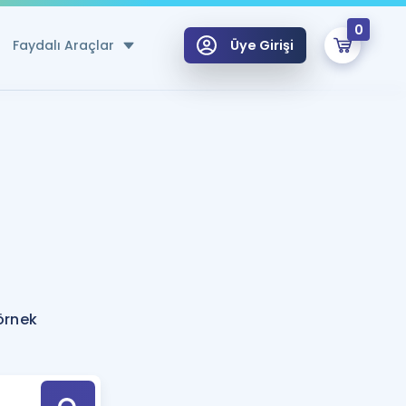
0
Faydalı Araçlar
Üye Girişi
klar
n Ücretsiz Kaynaklar
 için Özel Sözlük
Sepetin Şu An Boş.
ma
uan Hesaplama Aracı
i Hoca ile seni sınava hazırlayacak onlarca eğitim seni bekliyor!
Şifremi Hatırlamıyorum
GİRİŞ YAP
örnek
azırlananlar için Öneriler
kvimi
ÜYE DEĞİLİM
arı Tek Takvimde