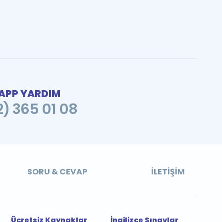
PP YARDIM
2) 365 01 08
SORU & CEVAP
İLETIŞIM
Ücretsiz Kaynaklar
İngilizce Sınavlar