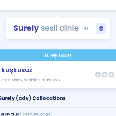
Kampanyalar
Eğitim ve Kitaplar
Blog
Surely
sesli dinle
YDS - YÖKDİL Tüm S
İngilizce Gram
İngilizce Gramer
surely (adv)
kuşkusuz
emin olarak, kesinlikle, muhakkak
Surely (adv) Collocations
surely true :
kesinlikle doğru