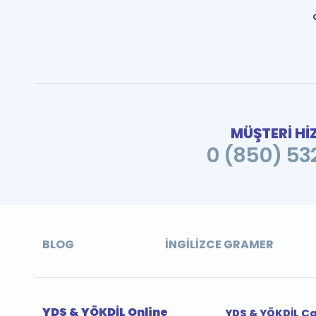
MÜŞTERİ Hİ
0 (850) 532
BLOG
İNGILIZCE GRAMER
YDS & YÖKDİL Online
YDS & YÖKDİL Ç