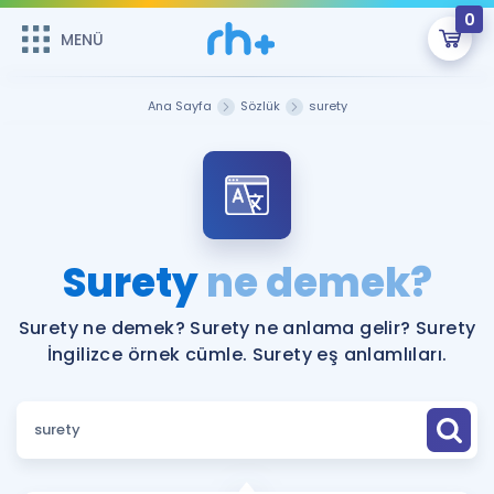
0
MENÜ
MENÜ
Üye Girişi
Ana Sayfa
Sözlük
surety
Online Dersler
Sepetin Şu An Boş.
Çalışma Paketleri
Remzi Hoca ile seni sınava hazırlayacak onlarca eğitim seni
bekliyor!
Kitaplar ve Kaynaklar
GİRİŞ YAP
Surety
ne demek?
Katılımcı Görüşleri
Şifremi Hatırlamıyorum
Surety ne demek? Surety ne anlama gelir? Surety
İngilizce örnek cümle. Surety eş anlamlıları.
ÜYE DEĞİLİM
Faydalı Araçlar
Ücretsiz Kaynaklar
Blog
İngilizce Gramer
Hakkımızda
Kariyer
Sözlük
Soru & Cevap
İletişim