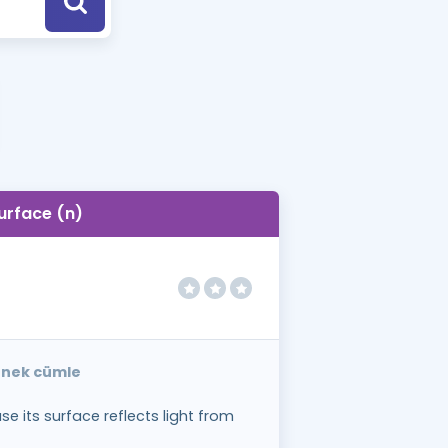
a Özel Fırsatlar
ınavlarla İlgili Haberler
er
 ve Konu Anlatımı
urface (n)
örnek cümle
 its surface reflects light from