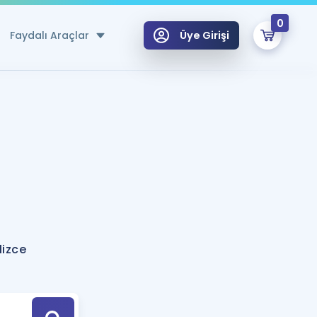
0
Faydalı Araçlar
Üye Girişi
klar
n Ücretsiz Kaynaklar
 için Özel Sözlük
Sepetin Şu An Boş.
ma
uan Hesaplama Aracı
i Hoca ile seni sınava hazırlayacak onlarca eğitim seni bekliyor!
Şifremi Hatırlamıyorum
GİRİŞ YAP
lizce
azırlananlar için Öneriler
kvimi
ÜYE DEĞİLİM
arı Tek Takvimde