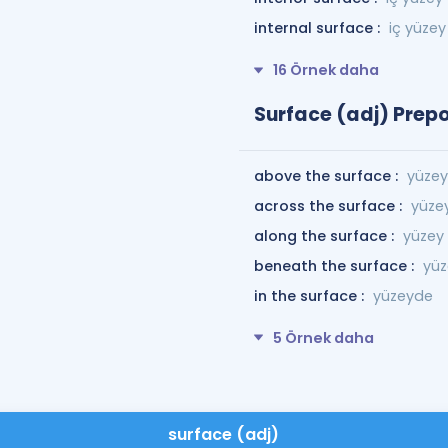
internal surface :
iç yüzey
16 Örnek daha
Surface (adj) Prepo
above the surface :
yüzey
across the surface :
yüze
along the surface :
yüzey
beneath the surface :
yüz
in the surface :
yüzeyde
5 Örnek daha
surface (adj)