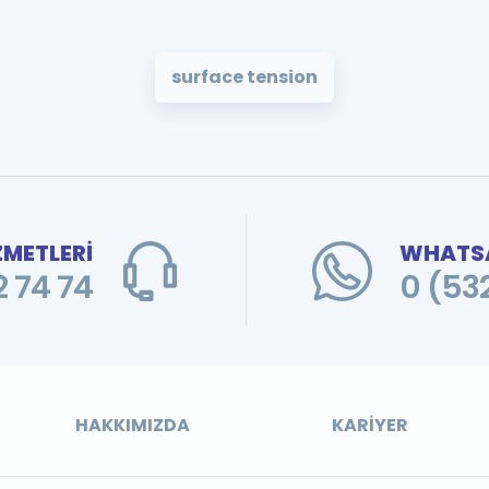
surface tension
ZMETLERİ
WHATSA
 74 74
0 (53
HAKKIMIZDA
KARIYER