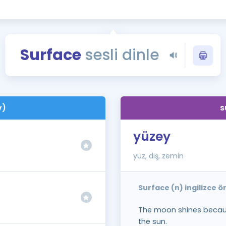
Kampanyalar
Eğitim ve Kitaplar
Blog
Surface
sesli dinle
YDS - YÖKDİL Tüm S
İngilizce Gram
İngilizce Gramer
v)
s
yüzey
yüz, dış, zemin
Surface (n) ingilizce 
The moon shines because
the sun.