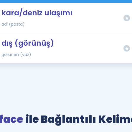
kara/deniz ulaşımı
adi (posta)
dış (görünüş)
görünen (yüz)
face
ile Bağlantılı Kelim