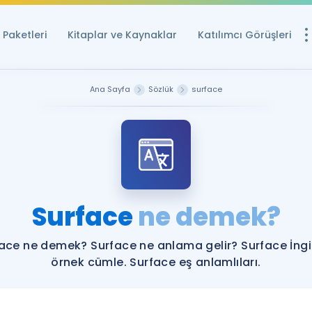
Paketleri
Kitaplar ve Kaynaklar
Katılımcı Görüşleri
Ücretsiz Kayna
Ana Sayfa
Sözlük
surface
YDS ve YÖKDİL içi
Sözlük
İngilizce Sınavları
Puan Hesapla
Surface
ne demek?
YDS ve YÖKDİL P
Remz
Rehberlik Aracı
ace ne demek? Surface ne anlama gelir? Surface İngi
YDS ve YÖKDİL'e H
örnek cümle. Surface eş anlamlıları.
ÖSYM Sınav Ta
Tüm ÖSYM Sınavl