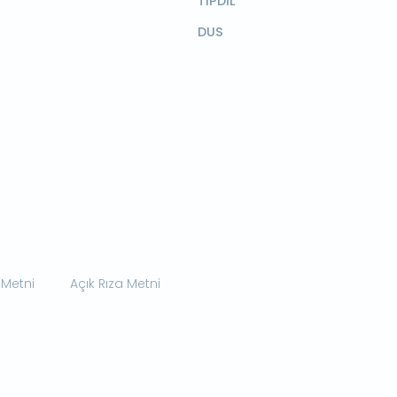
TIPDİL
DUS
 Metni
Açık Rıza Metni