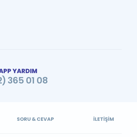
PP YARDIM
2) 365 01 08
SORU & CEVAP
İLETIŞIM