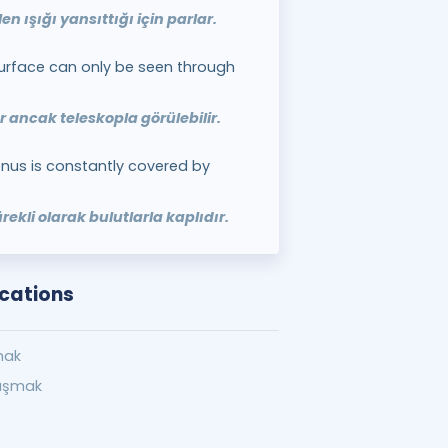
n ışığı yansıttığı için parlar.
surface can only be seen through
 ancak teleskopla görülebilir.
enus is constantly covered by
ekli olarak bulutlarla kaplıdır.
ocations
mak
laşmak