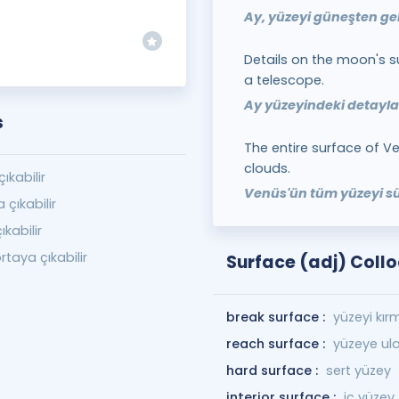
Ay, yüzeyi güneşten gele
Details on the moon's 
a telescope.
Ay yüzeyindeki detaylar
s
The entire surface of V
clouds.
ıkabilir
Venüs'ün tüm yüzeyi sür
 çıkabilir
kabilir
rtaya çıkabilir
Surface (adj) Coll
break surface :
yüzeyi kır
reach surface :
yüzeye u
hard surface :
sert yüzey
interior surface :
iç yüzey