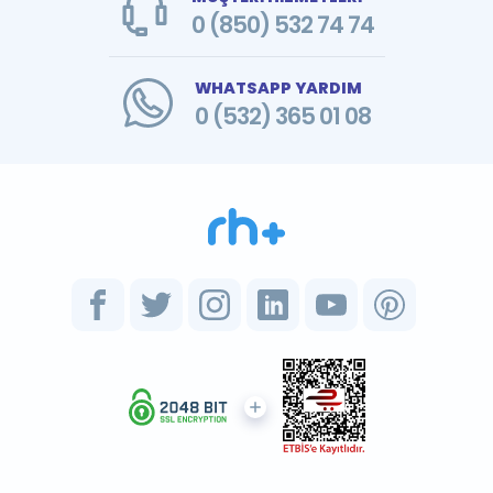
0 (850) 532 74 74
WHATSAPP YARDIM
0 (532) 365 01 08