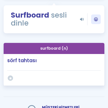
Puan Hesaplama
Surfboard
sesli
Rehberlik Aracı
dinle
ÖSYM Sınav Takvimi
Kampanyalar
Blog
surfboard (n)
İngilizce Gramer
sörf tahtası
MÜŞTERİ HİZMETLERİ