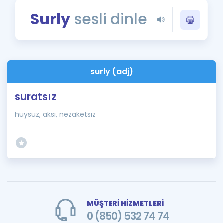
Puan Hesaplama
Surly
sesli dinle
Rehberlik Aracı
ÖSYM Sınav Takvimi
surly (adj)
Kampanyalar
suratsız
Blog
huysuz, aksi, nezaketsiz
İngilizce Gramer
MÜŞTERİ HİZMETLERİ
0 (850) 532 74 74