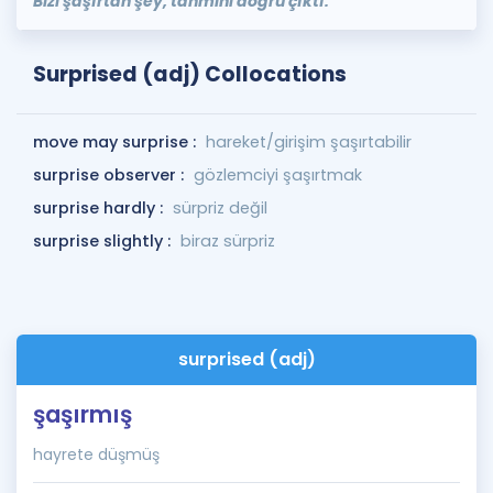
Bizi şaşırtan şey, tahmini doğru çıktı.
Surprised (adj) Collocations
move may surprise :
hareket/girişim şaşırtabilir
surprise observer :
gözlemciyi şaşırtmak
surprise hardly :
sürpriz değil
surprise slightly :
biraz sürpriz
surprised (adj)
şaşırmış
hayrete düşmüş