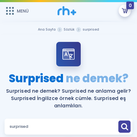
0
MENÜ
MENÜ
Üye Girişi
Ana Sayfa
Sözlük
surprised
Online Dersler
Sepetin Şu An Boş.
Çalışma Paketleri
Remzi Hoca ile seni sınava hazırlayacak onlarca eğitim seni
bekliyor!
Kitaplar ve Kaynaklar
GİRİŞ YAP
Surprised
ne demek?
Katılımcı Görüşleri
Şifremi Hatırlamıyorum
Surprised ne demek? Surprised ne anlama gelir?
Surprised İngilizce örnek cümle. Surprised eş
ÜYE DEĞİLİM
Faydalı Araçlar
anlamlıları.
Ücretsiz Kaynaklar
Blog
İngilizce Gramer
Hakkımızda
Kariyer
Sözlük
Soru & Cevap
İletişim