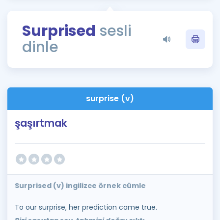
Puan Hesaplama
Surprised
sesli
Rehberlik Aracı
dinle
ÖSYM Sınav Takvimi
Kampanyalar
Blog
surprise (v)
İngilizce Gramer
şaşırtmak
Surprised (v) ingilizce örnek cümle
To our surprise, her prediction came true.