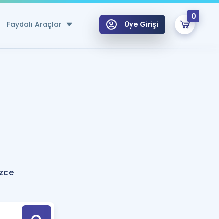
0
Faydalı Araçlar
Üye Girişi
klar
n Ücretsiz Kaynaklar
 için Özel Sözlük
Sepetin Şu An Boş.
ma
uan Hesaplama Aracı
i Hoca ile seni sınava hazırlayacak onlarca eğitim seni bekliyor!
Şifremi Hatırlamıyorum
GİRİŞ YAP
izce
azırlananlar için Öneriler
kvimi
ÜYE DEĞİLİM
arı Tek Takvimde