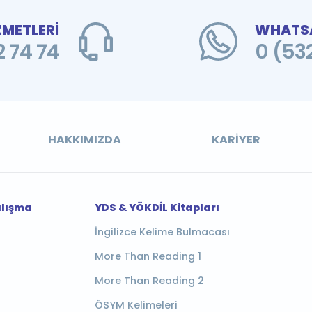
ZMETLERİ
WHATSA
 74 74
0 (53
HAKKIMIZDA
KARIYER
alışma
YDS & YÖKDİL Kitapları
İngilizce Kelime Bulmacası
More Than Reading 1
More Than Reading 2
ÖSYM Kelimeleri