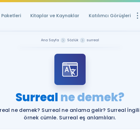
Paketleri
Kitaplar ve Kaynaklar
Katılımcı Görüşleri
Ücretsiz Kayna
Ana Sayfa
Sözlük
surreal
YDS ve YÖKDİL içi
Sözlük
İngilizce Sınavları
Puan Hesapla
Surreal
ne demek?
YDS ve YÖKDİL P
Remz
Rehberlik Aracı
real ne demek? Surreal ne anlama gelir? Surreal İngil
YDS ve YÖKDİL'e H
örnek cümle. Surreal eş anlamlıları.
ÖSYM Sınav Ta
Tüm ÖSYM Sınavl