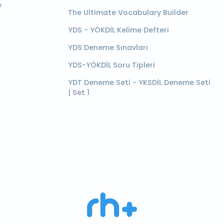
e
The Ultimate Vocabulary Builder
YDS - YÖKDİL Kelime Defteri
YDS Deneme Sınavları
YDS-YÖKDİL Soru Tipleri
YDT Deneme Seti - YKSDİL Deneme Seti
| Set 1