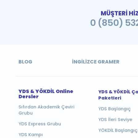
MÜŞTERİ Hİ
0 (850) 532
BLOG
İNGILIZCE GRAMER
YDS & YÖKDİL Online
YDS & YÖKDİL Ç
Dersler
Paketleri
Sıfırdan Akademik Çeviri
YDS Başlangıç
Grubu
YDS İleri Seviye
YDS Express Grubu
YÖKDİL Başlangıç
YDS Kampı