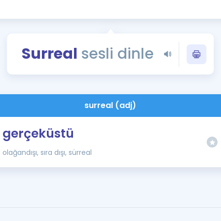
Kampanyalar
Eğitim ve Kitaplar
Blog
Surreal
sesli dinle
YDS - YÖKDİL Tüm S
İngilizce Gram
İngilizce Gramer
surreal (adj)
gerçeküstü
olağandışı, sıra dışı, sürreal