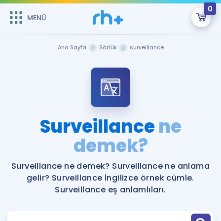
0
MENÜ
MENÜ
Üye Girişi
Ana Sayfa
Sözlük
surveillance
Online Dersler
Sepetin Şu An Boş.
Çalışma Paketleri
Remzi Hoca ile seni sınava hazırlayacak onlarca eğitim seni
bekliyor!
Kitaplar ve Kaynaklar
GİRİŞ YAP
Surveillance
ne
Katılımcı Görüşleri
demek?
Şifremi Hatırlamıyorum
ÜYE DEĞİLİM
Faydalı Araçlar
Surveillance ne demek? Surveillance ne anlama
gelir? Surveillance İngilizce örnek cümle.
Ücretsiz Kaynaklar
Blog
İngilizce Gramer
Surveillance eş anlamlıları.
Hakkımızda
Kariyer
Sözlük
Soru & Cevap
İletişim