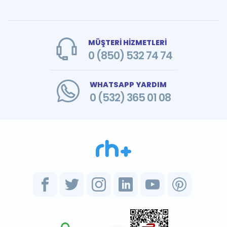
MÜŞTERİ HİZMETLERİ
0 (850) 532 74 74
WHATSAPP YARDIM
0 (532) 365 01 08