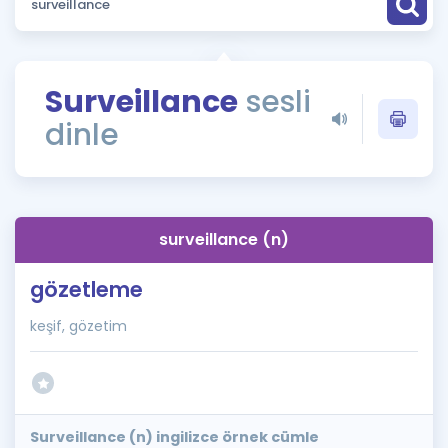
Puan Hesaplama
Rehberlik Aracı
Surveillance
sesli
ÖSYM Sınav Takvimi
dinle
Kampanyalar
Blog
surveillance (n)
İngilizce Gramer
gözetleme
keşif, gözetim
Surveillance (n) ingilizce örnek cümle