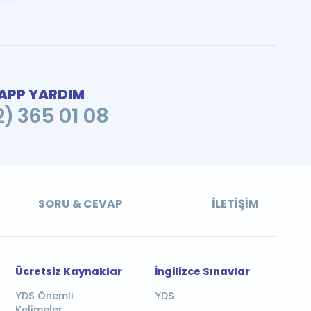
PP YARDIM
2) 365 01 08
SORU & CEVAP
İLETIŞIM
Ücretsiz Kaynaklar
İngilizce Sınavlar
YDS Önemli
YDS
Kelimeler