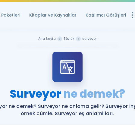
Paketleri
Kitaplar ve Kaynaklar
Katılımcı Görüşleri
Ücretsiz Kayna
Ana Sayfa
Sözlük
surveyor
YDS ve YÖKDİL içi
Sözlük
İngilizce Sınavları
Puan Hesapla
Surveyor
ne demek?
YDS ve YÖKDİL P
Remz
Rehberlik Aracı
yor ne demek? Surveyor ne anlama gelir? Surveyor İng
YDS ve YÖKDİL'e H
örnek cümle. Surveyor eş anlamlıları.
ÖSYM Sınav Ta
Tüm ÖSYM Sınavl