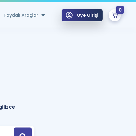
0
Faydalı Araçlar
Üye Girişi
klar
n Ücretsiz Kaynaklar
 için Özel Sözlük
Sepetin Şu An Boş.
ma
uan Hesaplama Aracı
i Hoca ile seni sınava hazırlayacak onlarca eğitim seni bekliyor!
Şifremi Hatırlamıyorum
GİRİŞ YAP
ilizce
azırlananlar için Öneriler
kvimi
ÜYE DEĞİLİM
arı Tek Takvimde