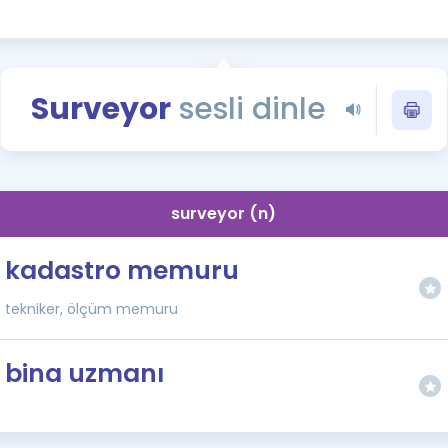
Kampanyalar
Eğitim ve Kitaplar
Blog
Surveyor
sesli dinle
YDS - YÖKDİL Tüm S
İngilizce Gram
İngilizce Gramer
surveyor (n)
kadastro memuru
tekniker, ölçüm memuru
bina uzmanı