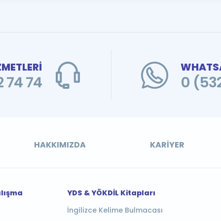
ZMETLERİ
WHATSA
 74 74
0 (53
HAKKIMIZDA
KARIYER
alışma
YDS & YÖKDİL Kitapları
İngilizce Kelime Bulmacası