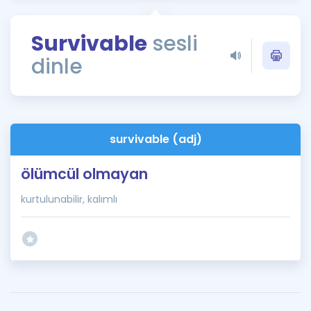
Puan Hesaplama
Survivable
sesli
Rehberlik Aracı
dinle
ÖSYM Sınav Takvimi
Kampanyalar
Blog
survivable (adj)
İngilizce Gramer
ölümcül olmayan
kurtulunabilir, kalımlı