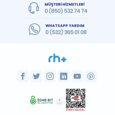
MÜŞTERİ HİZMETLERİ
0 (850) 532 74 74
WHATSAPP YARDIM
0 (532) 365 01 08