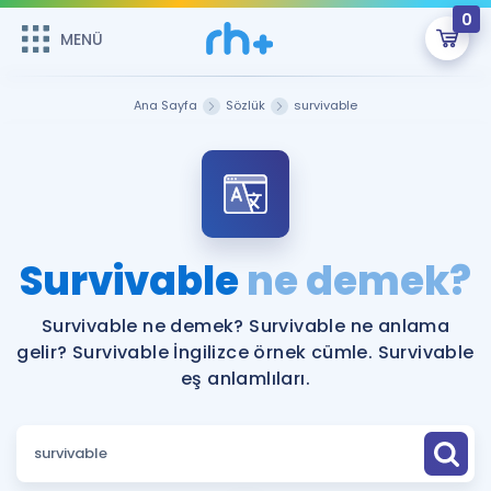
0
MENÜ
MENÜ
Üye Girişi
Ana Sayfa
Sözlük
survivable
Online Dersler
Sepetin Şu An Boş.
Çalışma Paketleri
Remzi Hoca ile seni sınava hazırlayacak onlarca eğitim seni
bekliyor!
Kitaplar ve Kaynaklar
GİRİŞ YAP
Survivable
ne demek?
Katılımcı Görüşleri
Şifremi Hatırlamıyorum
Survivable ne demek? Survivable ne anlama
gelir? Survivable İngilizce örnek cümle. Survivable
ÜYE DEĞİLİM
Faydalı Araçlar
eş anlamlıları.
Ücretsiz Kaynaklar
Blog
İngilizce Gramer
Hakkımızda
Kariyer
Sözlük
Soru & Cevap
İletişim