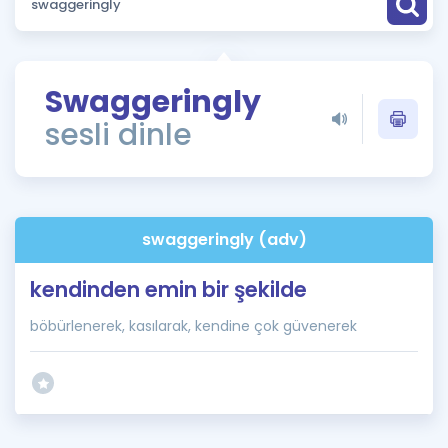
Puan Hesaplama
Rehberlik Aracı
Swaggeringly
ÖSYM Sınav Takvimi
sesli dinle
Kampanyalar
Blog
swaggeringly (adv)
İngilizce Gramer
kendinden emin bir şekilde
böbürlenerek, kasılarak, kendine çok güvenerek