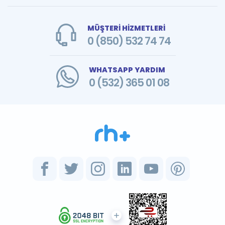
MÜŞTERİ HİZMETLERİ
0 (850) 532 74 74
WHATSAPP YARDIM
0 (532) 365 01 08