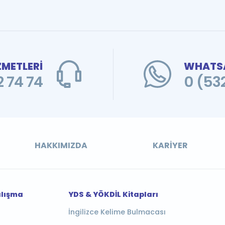
ZMETLERİ
WHATSA
 74 74
0 (53
HAKKIMIZDA
KARIYER
alışma
YDS & YÖKDİL Kitapları
İngilizce Kelime Bulmacası