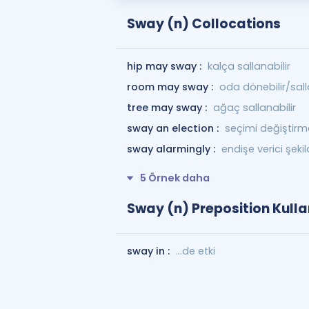
Sway (n) Collocations
hip may sway :
kalça sallanabilir
room may sway :
oda dönebilir/sall
tree may sway :
ağaç sallanabilir
sway an election :
seçimi değiştirm
sway alarmingly :
endişe verici şek
5 Örnek daha
Sway (n) Preposition Kulla
sway in :
...de etki