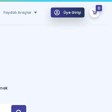
0
Faydalı Araçlar
Üye Girişi
klar
n Ücretsiz Kaynaklar
 için Özel Sözlük
Sepetin Şu An Boş.
ma
uan Hesaplama Aracı
i Hoca ile seni sınava hazırlayacak onlarca eğitim seni bekliyor!
Şifremi Hatırlamıyorum
GİRİŞ YAP
rnek
azırlananlar için Öneriler
kvimi
ÜYE DEĞİLİM
arı Tek Takvimde