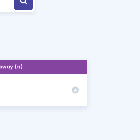
a Özel Fırsatlar
ınavlarla İlgili Haberler
er
 ve Konu Anlatımı
sway (n)