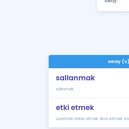
sway (v
sallanmak
salınmak
etki etmek
üzerinde etkisi olmak, ikna etmek, i