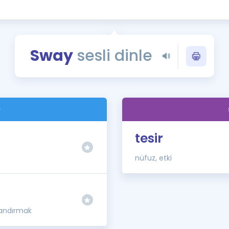
Kampanyalar
Eğitim ve Kitaplar
Blog
Sway
sesli dinle
YDS - YÖKDİL Tüm S
İngilizce Gram
İngilizce Gramer
)
tesir
nüfuz, etki
nandırmak