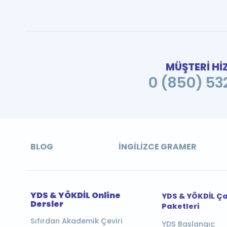
MÜŞTERİ Hİ
0 (850) 532
BLOG
İNGILIZCE GRAMER
YDS & YÖKDİL Online
YDS & YÖKDİL Ç
Dersler
Paketleri
Sıfırdan Akademik Çeviri
YDS Başlangıç