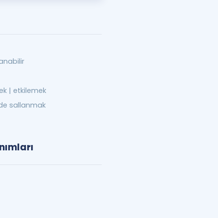
anabilir
ek | etkilemek
ilde sallanmak
nımları