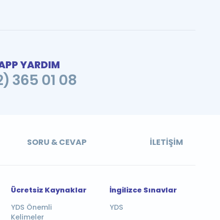
PP YARDIM
2) 365 01 08
SORU & CEVAP
İLETIŞIM
Ücretsiz Kaynaklar
İngilizce Sınavlar
YDS Önemli
YDS
Kelimeler