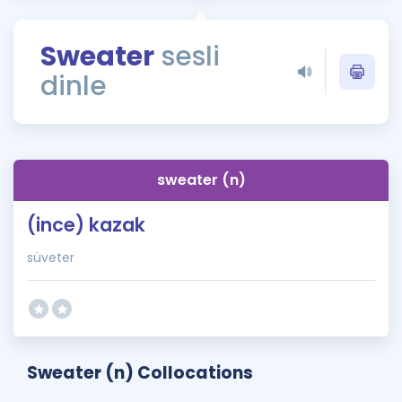
Puan Hesaplama
Sweater
sesli
Rehberlik Aracı
dinle
ÖSYM Sınav Takvimi
Kampanyalar
Blog
sweater (n)
İngilizce Gramer
(ince) kazak
süveter
Sweater (n) Collocations