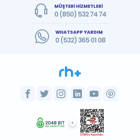
MÜŞTERİ HİZMETLERİ
0 (850) 532 74 74
WHATSAPP YARDIM
0 (532) 365 01 08