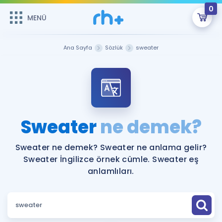
0
MENÜ
MENÜ
Üye Girişi
Ana Sayfa
Sözlük
sweater
Online Dersler
Sepetin Şu An Boş.
Çalışma Paketleri
Remzi Hoca ile seni sınava hazırlayacak onlarca eğitim seni
bekliyor!
Kitaplar ve Kaynaklar
GİRİŞ YAP
Sweater
ne demek?
Katılımcı Görüşleri
Şifremi Hatırlamıyorum
Sweater ne demek? Sweater ne anlama gelir?
Sweater İngilizce örnek cümle. Sweater eş
ÜYE DEĞİLİM
Faydalı Araçlar
anlamlıları.
Ücretsiz Kaynaklar
Blog
İngilizce Gramer
Hakkımızda
Kariyer
Sözlük
Soru & Cevap
İletişim