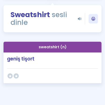
Puan Hesaplama
Sweatshirt
sesli
Rehberlik Aracı
dinle
ÖSYM Sınav Takvimi
Kampanyalar
Blog
sweatshirt (n)
İngilizce Gramer
geniş tişort