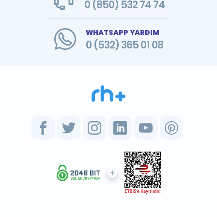
0 (850) 532 74 74
WHATSAPP YARDIM
0 (532) 365 01 08