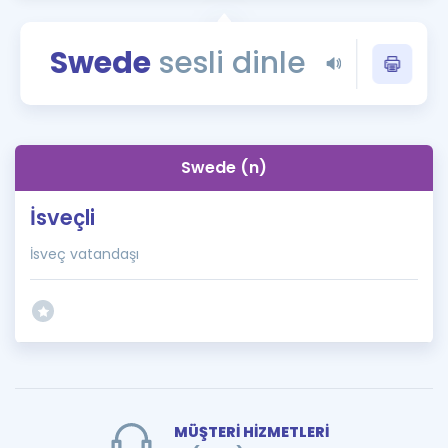
Puan Hesaplama
Swede
sesli dinle
Rehberlik Aracı
ÖSYM Sınav Takvimi
Kampanyalar
Swede (n)
Blog
İsveçli
İngilizce Gramer
İsveç vatandaşı
MÜŞTERİ HİZMETLERİ