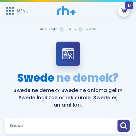
0
MENÜ
MENÜ
Üye Girişi
Ana Sayfa
Sözlük
Swede
Online Dersler
Sepetin Şu An Boş.
Çalışma Paketleri
Remzi Hoca ile seni sınava hazırlayacak onlarca eğitim seni
bekliyor!
Kitaplar ve Kaynaklar
GİRİŞ YAP
Swede
ne demek?
Katılımcı Görüşleri
Şifremi Hatırlamıyorum
Swede ne demek? Swede ne anlama gelir?
Swede İngilizce örnek cümle. Swede eş
ÜYE DEĞİLİM
Faydalı Araçlar
anlamlıları.
Ücretsiz Kaynaklar
Blog
İngilizce Gramer
Hakkımızda
Kariyer
Sözlük
Soru & Cevap
İletişim