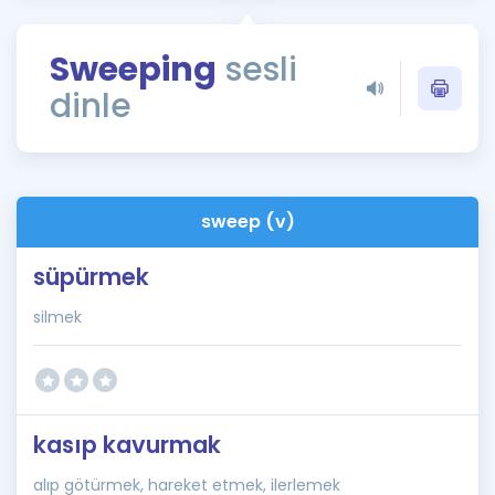
Puan Hesaplama
Sweeping
sesli
Rehberlik Aracı
dinle
ÖSYM Sınav Takvimi
Kampanyalar
Blog
sweep (v)
İngilizce Gramer
süpürmek
silmek
kasıp kavurmak
alıp götürmek, hareket etmek, ilerlemek