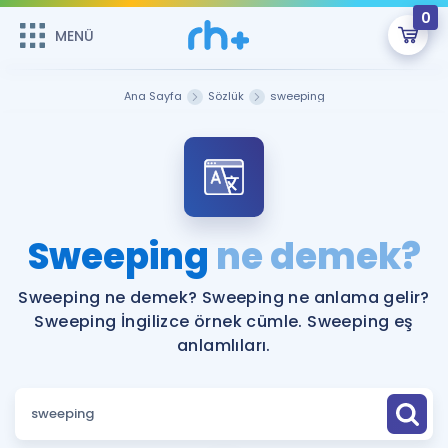
0
MENÜ
MENÜ
Üye Girişi
Ana Sayfa
Sözlük
sweeping
Online Dersler
Sepetin Şu An Boş.
Çalışma Paketleri
Remzi Hoca ile seni sınava hazırlayacak onlarca eğitim seni
bekliyor!
Kitaplar ve Kaynaklar
GİRİŞ YAP
Sweeping
ne demek?
Katılımcı Görüşleri
Şifremi Hatırlamıyorum
Sweeping ne demek? Sweeping ne anlama gelir?
Sweeping İngilizce örnek cümle. Sweeping eş
ÜYE DEĞİLİM
Faydalı Araçlar
anlamlıları.
Ücretsiz Kaynaklar
Blog
İngilizce Gramer
Hakkımızda
Kariyer
Sözlük
Soru & Cevap
İletişim