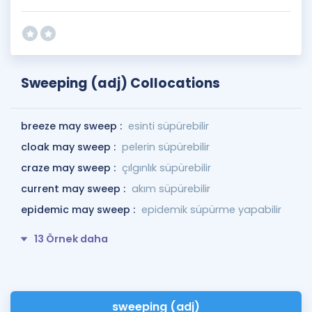
Sweeping (adj) Collocations
breeze may sweep :
esinti süpürebilir
cloak may sweep :
pelerin süpürebilir
craze may sweep :
çılgınlık süpürebilir
current may sweep :
akım süpürebilir
epidemic may sweep :
epidemik süpürme yapabilir
13 Örnek daha
sweeping (adj)