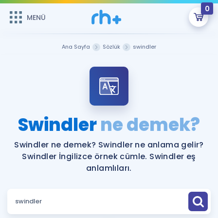
0
MENÜ
MENÜ
Üye Girişi
Ana Sayfa
Sözlük
swindler
Online Dersler
Sepetin Şu An Boş.
Çalışma Paketleri
Remzi Hoca ile seni sınava hazırlayacak onlarca eğitim seni
bekliyor!
Kitaplar ve Kaynaklar
GİRİŞ YAP
Swindler
ne demek?
Katılımcı Görüşleri
Şifremi Hatırlamıyorum
Swindler ne demek? Swindler ne anlama gelir?
Swindler İngilizce örnek cümle. Swindler eş
ÜYE DEĞİLİM
Faydalı Araçlar
anlamlıları.
Ücretsiz Kaynaklar
Blog
İngilizce Gramer
Hakkımızda
Kariyer
Sözlük
Soru & Cevap
İletişim