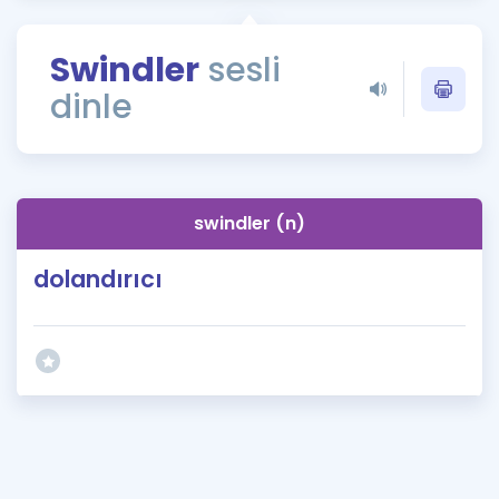
Puan Hesaplama
Swindler
sesli
Rehberlik Aracı
dinle
ÖSYM Sınav Takvimi
Kampanyalar
Blog
swindler (n)
İngilizce Gramer
dolandırıcı