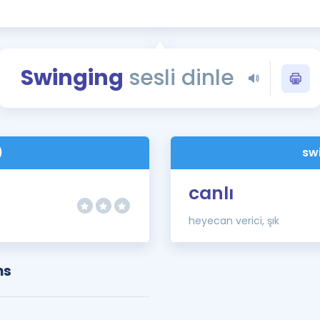
Kampanyalar
Eğitim ve Kitaplar
Blog
Swinging
sesli dinle
YDS - YÖKDİL Tüm S
İngilizce Gram
İngilizce Gramer
)
sw
canlı
heyecan verici, şık
ns