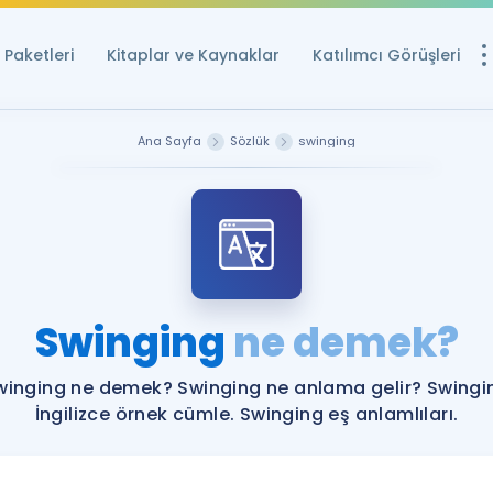
Paketleri
Kitaplar ve Kaynaklar
Katılımcı Görüşleri
Ücretsiz Kayna
Ana Sayfa
Sözlük
swinging
YDS ve YÖKDİL içi
Sözlük
İngilizce Sınavları
Puan Hesapla
Swinging
ne demek?
YDS ve YÖKDİL P
Remz
Rehberlik Aracı
winging ne demek? Swinging ne anlama gelir? Swingi
YDS ve YÖKDİL'e H
İngilizce örnek cümle. Swinging eş anlamlıları.
ÖSYM Sınav Ta
Tüm ÖSYM Sınavl