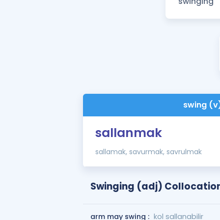
swing (v
sallanmak
sallamak, savurmak, savrulmak
Swinging (adj) Collocatio
arm may swing :
kol sallanabilir