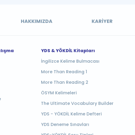
HAKKIMIZDA
KARIYER
alışma
YDS & YÖKDİL Kitapları
İngilizce Kelime Bulmacası
More Than Reading 1
More Than Reading 2
ÖSYM Kelimeleri
e
The Ultimate Vocabulary Builder
YDS - YÖKDİL Kelime Defteri
YDS Deneme Sınavları
YDS-YÖKDİL Soru Tipleri