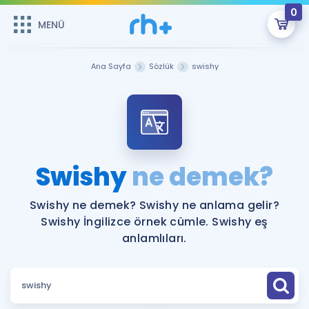
0
MENÜ
MENÜ
Üye Girişi
Ana Sayfa
Sözlük
swishy
Online Dersler
Sepetin Şu An Boş.
Çalışma Paketleri
Remzi Hoca ile seni sınava hazırlayacak onlarca eğitim seni
bekliyor!
Kitaplar ve Kaynaklar
GİRİŞ YAP
Swishy
ne demek?
Katılımcı Görüşleri
Şifremi Hatırlamıyorum
Swishy ne demek? Swishy ne anlama gelir?
Swishy İngilizce örnek cümle. Swishy eş
ÜYE DEĞİLİM
Faydalı Araçlar
anlamlıları.
Ücretsiz Kaynaklar
Blog
İngilizce Gramer
Hakkımızda
Kariyer
Sözlük
Soru & Cevap
İletişim