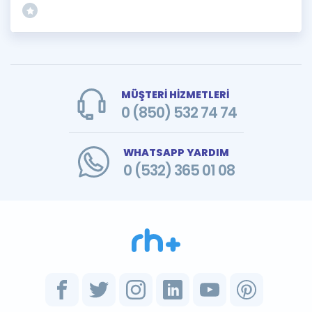
MÜŞTERİ HİZMETLERİ
0 (850) 532 74 74
WHATSAPP YARDIM
0 (532) 365 01 08