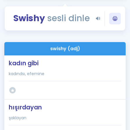
Puan Hesaplama
Swishy
sesli dinle
Rehberlik Aracı
ÖSYM Sınav Takvimi
Kampanyalar
swishy (adj)
Blog
kadın gibi
İngilizce Gramer
kadındsı, efemine
hışırdayan
şaklayan