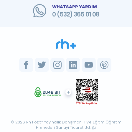
WHATSAPP YARDIM
0 (532) 365 01 08
© 2026 Rh Pozitif Yayıncılık Danışmanlık Ve Eğitim Öğretim
Hizmetleri Sanayi Ticaret Ltd. Şti.