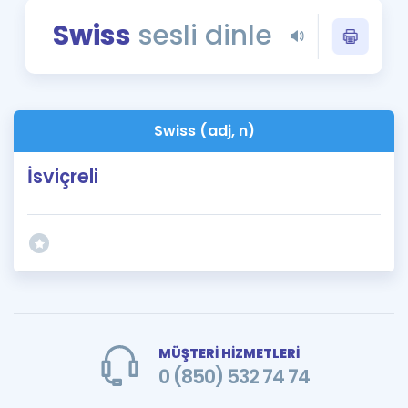
Puan Hesaplama
Swiss
sesli dinle
Rehberlik Aracı
ÖSYM Sınav Takvimi
Swiss (adj, n)
Kampanyalar
İsviçreli
Blog
İngilizce Gramer
MÜŞTERİ HİZMETLERİ
0 (850) 532 74 74