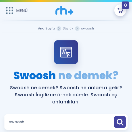
0
MENÜ
MENÜ
Üye Girişi
Ana Sayfa
Sözlük
swoosh
Online Dersler
Sepetin Şu An Boş.
Çalışma Paketleri
Remzi Hoca ile seni sınava hazırlayacak onlarca eğitim seni
bekliyor!
Kitaplar ve Kaynaklar
GİRİŞ YAP
Swoosh
ne demek?
Katılımcı Görüşleri
Şifremi Hatırlamıyorum
Swoosh ne demek? Swoosh ne anlama gelir?
Swoosh İngilizce örnek cümle. Swoosh eş
ÜYE DEĞİLİM
Faydalı Araçlar
anlamlıları.
Ücretsiz Kaynaklar
Blog
İngilizce Gramer
Hakkımızda
Kariyer
Sözlük
Soru & Cevap
İletişim