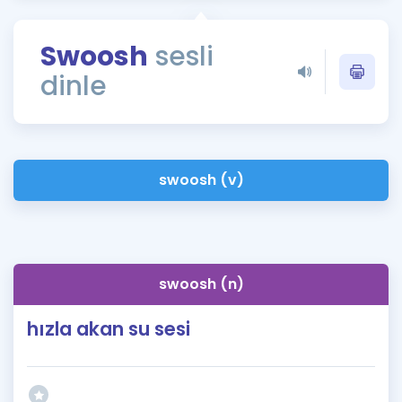
Puan Hesaplama
Swoosh
sesli
Rehberlik Aracı
dinle
ÖSYM Sınav Takvimi
Kampanyalar
Blog
swoosh (v)
İngilizce Gramer
swoosh (n)
hızla akan su sesi