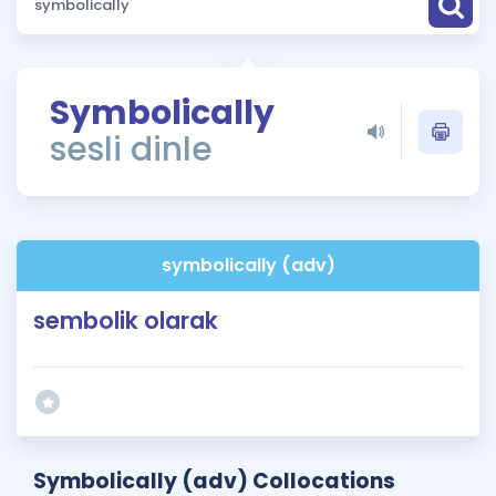
Puan Hesaplama
Rehberlik Aracı
Symbolically
ÖSYM Sınav Takvimi
sesli dinle
Kampanyalar
Blog
symbolically (adv)
İngilizce Gramer
sembolik olarak
Symbolically (adv) Collocations