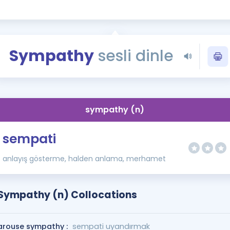
Kampanyalar
Eğitim ve Kitaplar
Blog
Sympathy
sesli dinle
YDS - YÖKDİL Tüm S
İngilizce Gram
İngilizce Gramer
sympathy (n)
sempati
anlayış gösterme, halden anlama, merhamet
Sympathy (n) Collocations
arouse sympathy :
sempati uyandırmak