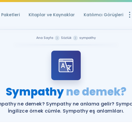
Paketleri
Kitaplar ve Kaynaklar
Katılımcı Görüşleri
Ücretsiz Kayna
Ana Sayfa
Sözlük
sympathy
YDS ve YÖKDİL içi
Sözlük
İngilizce Sınavları
Puan Hesapla
Sympathy
ne demek?
YDS ve YÖKDİL P
Remz
Rehberlik Aracı
pathy ne demek? Sympathy ne anlama gelir? Symp
YDS ve YÖKDİL'e H
İngilizce örnek cümle. Sympathy eş anlamlıları.
ÖSYM Sınav Ta
Tüm ÖSYM Sınavl