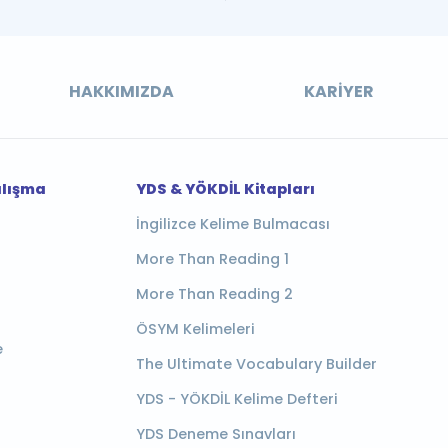
HAKKIMIZDA
KARIYER
alışma
YDS & YÖKDİL Kitapları
İngilizce Kelime Bulmacası
More Than Reading 1
More Than Reading 2
ÖSYM Kelimeleri
e
The Ultimate Vocabulary Builder
YDS - YÖKDİL Kelime Defteri
YDS Deneme Sınavları