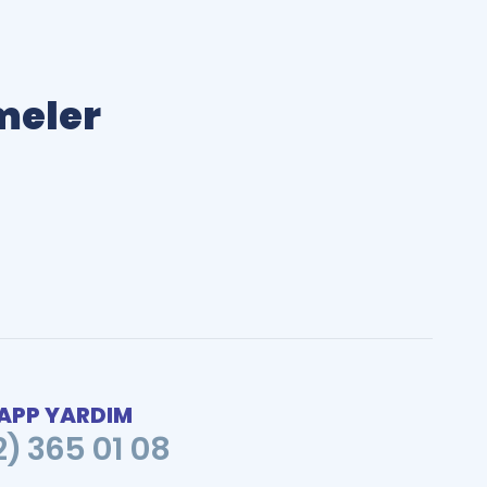
imeler
PP YARDIM
2) 365 01 08