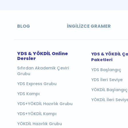
BLOG
İNGILIZCE GRAMER
YDS & YÖKDİL Online
YDS & YÖKDİL Ç
Dersler
Paketleri
Sıfırdan Akademik Çeviri
YDS Başlangıç
Grubu
YDS İleri Seviye
YDS Express Grubu
YÖKDİL Başlangıç
YDS Kampı
YÖKDİL İleri Seviy
YDS+YÖKDİL Hazırlık Grubu
YDS+YÖKDİL Kampı
YÖKDİL Hazırlık Grubu