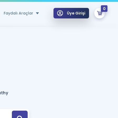
0
Faydalı Araçlar
Üye Girişi
klar
n Ücretsiz Kaynaklar
 için Özel Sözlük
Sepetin Şu An Boş.
ma
uan Hesaplama Aracı
i Hoca ile seni sınava hazırlayacak onlarca eğitim seni bekliyor!
Şifremi Hatırlamıyorum
GİRİŞ YAP
athy
azırlananlar için Öneriler
kvimi
ÜYE DEĞİLİM
arı Tek Takvimde