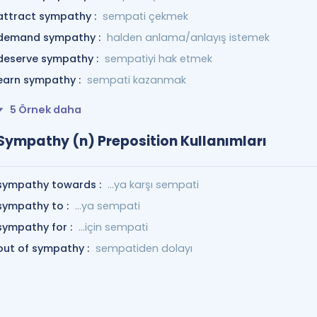
attract sympathy :
sempati çekmek
demand sympathy :
halden anlama/anlayış istemek
deserve sympathy :
sempatiyi hak etmek
earn sympathy :
sempati kazanmak
5 Örnek daha
Sympathy (n) Preposition Kullanımları
sympathy towards :
...ya karşı sempati
sympathy to :
...ya sempati
sympathy for :
...için sempati
out of sympathy :
sempatiden dolayı