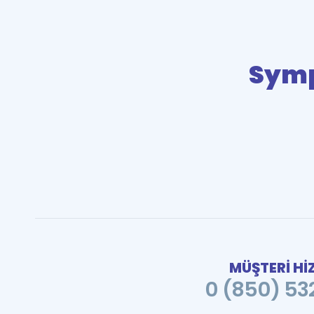
Sym
MÜŞTERİ Hİ
0 (850) 532