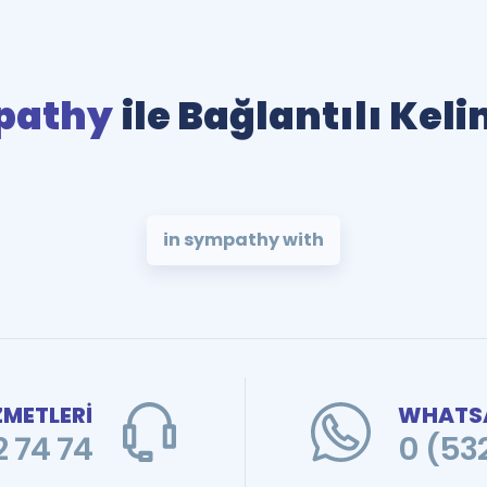
pathy
ile Bağlantılı Kel
in sympathy with
ZMETLERİ
WHATSA
 74 74
0 (53