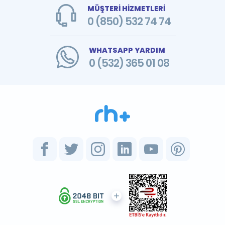
MÜŞTERİ HİZMETLERİ
0 (850) 532 74 74
WHATSAPP YARDIM
0 (532) 365 01 08