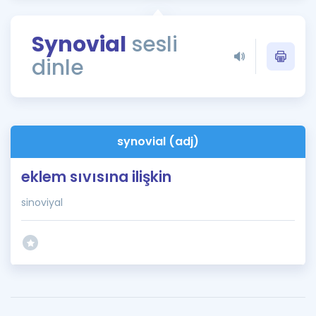
Puan Hesaplama
Synovial
sesli
Rehberlik Aracı
dinle
ÖSYM Sınav Takvimi
Kampanyalar
Blog
synovial (adj)
İngilizce Gramer
eklem sıvısına ilişkin
sinoviyal