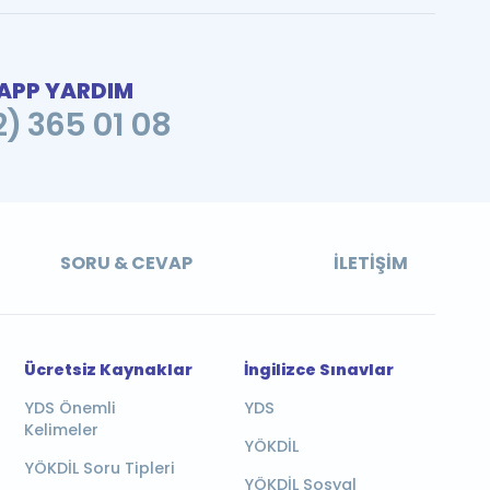
PP YARDIM
2) 365 01 08
SORU & CEVAP
İLETIŞIM
Ücretsiz Kaynaklar
İngilizce Sınavlar
YDS Önemli
YDS
Kelimeler
YÖKDİL
YÖKDİL Soru Tipleri
YÖKDİL Sosyal