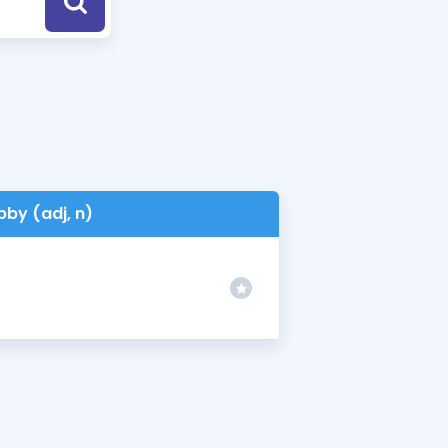
a Özel Fırsatlar
ınavlarla İlgili Haberler
er
 ve Konu Anlatımı
bby (adj, n)