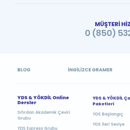
MÜŞTERİ Hİ
0 (850) 532
BLOG
İNGILIZCE GRAMER
YDS & YÖKDİL Online
YDS & YÖKDİL Ç
Dersler
Paketleri
Sıfırdan Akademik Çeviri
YDS Başlangıç
Grubu
YDS İleri Seviye
YDS Express Grubu