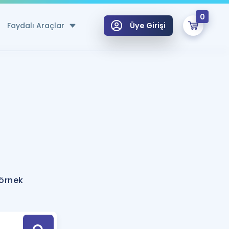
0
Faydalı Araçlar
Üye Girişi
klar
n Ücretsiz Kaynaklar
 için Özel Sözlük
Sepetin Şu An Boş.
ma
uan Hesaplama Aracı
i Hoca ile seni sınava hazırlayacak onlarca eğitim seni bekliyor!
Şifremi Hatırlamıyorum
GİRİŞ YAP
 örnek
azırlananlar için Öneriler
kvimi
ÜYE DEĞİLİM
arı Tek Takvimde