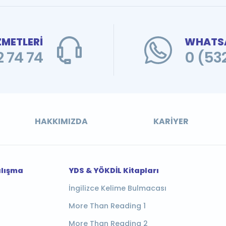
ZMETLERİ
WHATSA
 74 74
0 (53
HAKKIMIZDA
KARIYER
alışma
YDS & YÖKDİL Kitapları
İngilizce Kelime Bulmacası
More Than Reading 1
More Than Reading 2