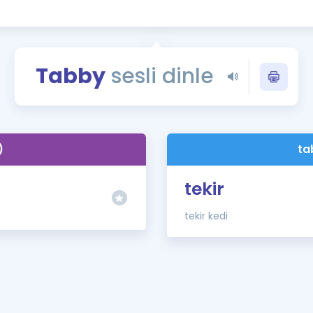
Kampanyalar
Eğitim ve Kitaplar
Blog
Tabby
sesli dinle
YDS - YÖKDİL Tüm S
İngilizce Gram
İngilizce Gramer
)
ta
tekir
tekir kedi