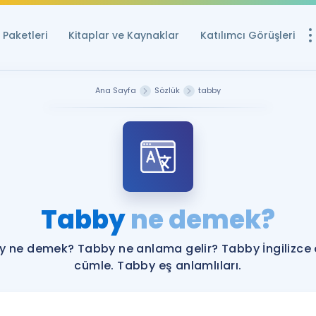
Paketleri
Kitaplar ve Kaynaklar
Katılımcı Görüşleri
Ücretsiz Kayna
Ana Sayfa
Sözlük
tabby
YDS ve YÖKDİL içi
Sözlük
İngilizce Sınavları
Puan Hesapla
Tabby
ne demek?
YDS ve YÖKDİL P
Remz
Rehberlik Aracı
 ne demek? Tabby ne anlama gelir? Tabby İngilizce
YDS ve YÖKDİL'e H
cümle. Tabby eş anlamlıları.
ÖSYM Sınav Ta
Tüm ÖSYM Sınavl