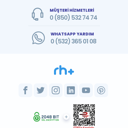
MÜŞTERİ HİZMETLERİ
0 (850) 532 74 74
WHATSAPP YARDIM
0 (532) 365 01 08