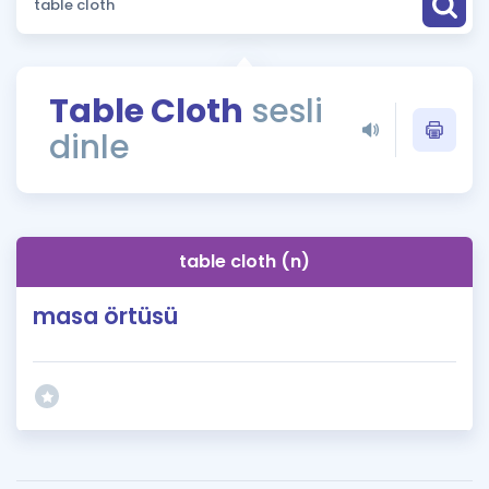
Puan Hesaplama
Rehberlik Aracı
Table Cloth
sesli
ÖSYM Sınav Takvimi
dinle
Kampanyalar
Blog
table cloth (n)
İngilizce Gramer
masa örtüsü