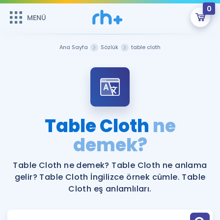
0
MENÜ
MENÜ
Üye Girişi
Ana Sayfa
Sözlük
table cloth
Online Dersler
Sepetin Şu An Boş.
Çalışma Paketleri
Remzi Hoca ile seni sınava hazırlayacak onlarca eğitim seni
bekliyor!
Kitaplar ve Kaynaklar
GİRİŞ YAP
Table Cloth
ne
Katılımcı Görüşleri
demek?
Şifremi Hatırlamıyorum
ÜYE DEĞİLİM
Faydalı Araçlar
Table Cloth ne demek? Table Cloth ne anlama
gelir? Table Cloth İngilizce örnek cümle. Table
Ücretsiz Kaynaklar
Blog
İngilizce Gramer
Cloth eş anlamlıları.
Hakkımızda
Kariyer
Sözlük
Soru & Cevap
İletişim