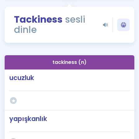
Puan Hesaplama
Tackiness
sesli
Rehberlik Aracı
dinle
ÖSYM Sınav Takvimi
Kampanyalar
Blog
tackiness (n)
İngilizce Gramer
ucuzluk
yapışkanlık