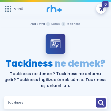
0
MENÜ
MENÜ
Üye Girişi
Ana Sayfa
Sözlük
tackiness
Online Dersler
Sepetin Şu An Boş.
Çalışma Paketleri
Remzi Hoca ile seni sınava hazırlayacak onlarca eğitim seni
bekliyor!
Kitaplar ve Kaynaklar
GİRİŞ YAP
Tackiness
ne demek?
Katılımcı Görüşleri
Şifremi Hatırlamıyorum
Tackiness ne demek? Tackiness ne anlama
gelir? Tackiness İngilizce örnek cümle. Tackiness
ÜYE DEĞİLİM
Faydalı Araçlar
eş anlamlıları.
Ücretsiz Kaynaklar
Blog
İngilizce Gramer
Hakkımızda
Kariyer
Sözlük
Soru & Cevap
İletişim