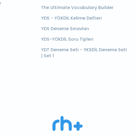
e
The Ultimate Vocabulary Builder
YDS - YÖKDİL Kelime Defteri
YDS Deneme Sınavları
YDS-YÖKDİL Soru Tipleri
YDT Deneme Seti - YKSDİL Deneme Seti
| Set 1