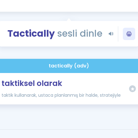
Kampanyalar
Eğitim ve Kitaplar
Blog
Tactically
sesli dinle
YDS - YÖKDİL Tüm S
İngilizce Gram
İngilizce Gramer
tactically (adv)
taktiksel olarak
taktik kullanarak, ustaca planlanmış bir halde, stratejiyle