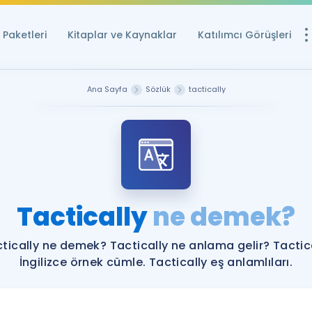
Paketleri
Kitaplar ve Kaynaklar
Katılımcı Görüşleri
Ücretsiz Kayna
Ana Sayfa
Sözlük
tactically
YDS ve YÖKDİL içi
Sözlük
İngilizce Sınavları
Puan Hesapla
Tactically
ne demek?
YDS ve YÖKDİL P
Remz
Rehberlik Aracı
tically ne demek? Tactically ne anlama gelir? Tactic
YDS ve YÖKDİL'e H
İngilizce örnek cümle. Tactically eş anlamlıları.
ÖSYM Sınav Ta
Tüm ÖSYM Sınavl