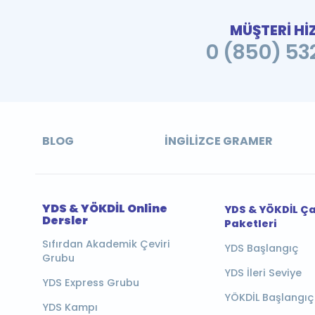
MÜŞTERİ Hİ
0 (850) 532
BLOG
İNGILIZCE GRAMER
YDS & YÖKDİL Online
YDS & YÖKDİL Ç
Dersler
Paketleri
Sıfırdan Akademik Çeviri
YDS Başlangıç
Grubu
YDS İleri Seviye
YDS Express Grubu
YÖKDİL Başlangıç
YDS Kampı