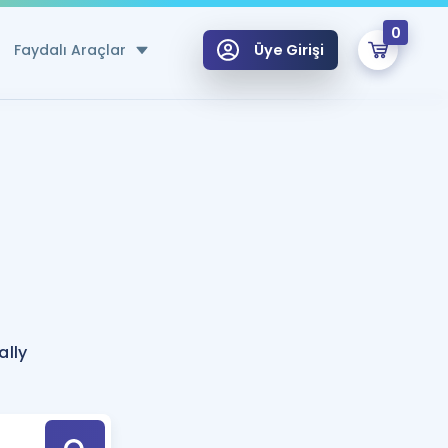
0
Faydalı Araçlar
Üye Girişi
klar
n Ücretsiz Kaynaklar
 için Özel Sözlük
Sepetin Şu An Boş.
ma
uan Hesaplama Aracı
i Hoca ile seni sınava hazırlayacak onlarca eğitim seni bekliyor!
Şifremi Hatırlamıyorum
GİRİŞ YAP
ally
azırlananlar için Öneriler
kvimi
ÜYE DEĞİLİM
arı Tek Takvimde