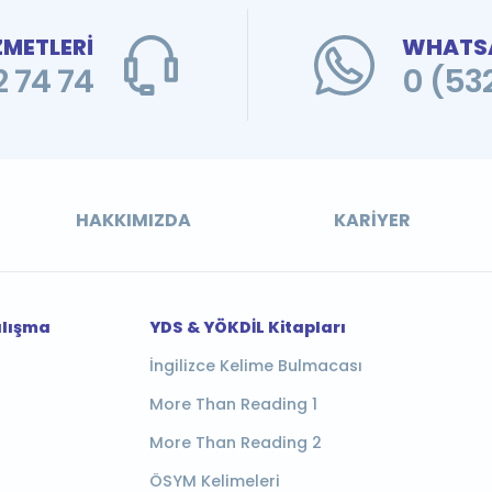
ZMETLERİ
WHATSA
 74 74
0 (53
HAKKIMIZDA
KARIYER
alışma
YDS & YÖKDİL Kitapları
İngilizce Kelime Bulmacası
More Than Reading 1
More Than Reading 2
ÖSYM Kelimeleri