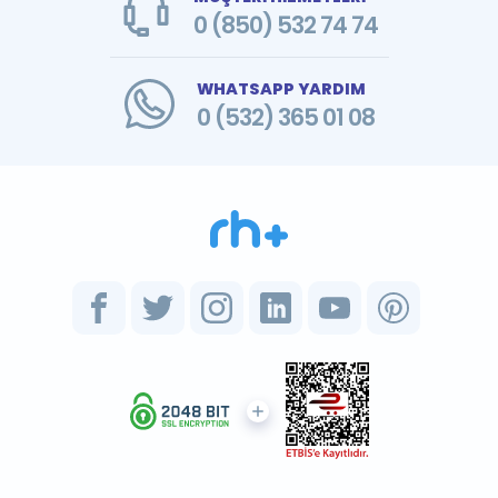
0 (850) 532 74 74
WHATSAPP YARDIM
0 (532) 365 01 08