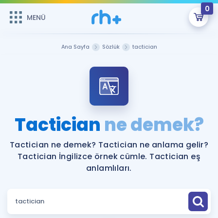
0
MENÜ
MENÜ
Üye Girişi
Ana Sayfa
Sözlük
tactician
Online Dersler
Sepetin Şu An Boş.
Çalışma Paketleri
Remzi Hoca ile seni sınava hazırlayacak onlarca eğitim seni
bekliyor!
Kitaplar ve Kaynaklar
GİRİŞ YAP
Tactician
ne demek?
Katılımcı Görüşleri
Şifremi Hatırlamıyorum
Tactician ne demek? Tactician ne anlama gelir?
Tactician İngilizce örnek cümle. Tactician eş
ÜYE DEĞİLİM
Faydalı Araçlar
anlamlıları.
Ücretsiz Kaynaklar
Blog
İngilizce Gramer
Hakkımızda
Kariyer
Sözlük
Soru & Cevap
İletişim