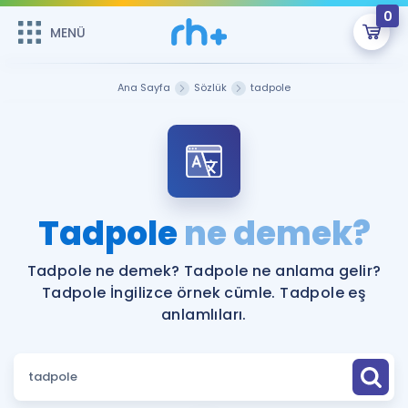
0
MENÜ
MENÜ
Üye Girişi
Ana Sayfa
Sözlük
tadpole
Online Dersler
Sepetin Şu An Boş.
Çalışma Paketleri
Remzi Hoca ile seni sınava hazırlayacak onlarca eğitim seni
bekliyor!
Kitaplar ve Kaynaklar
GİRİŞ YAP
Tadpole
ne demek?
Katılımcı Görüşleri
Şifremi Hatırlamıyorum
Tadpole ne demek? Tadpole ne anlama gelir?
Tadpole İngilizce örnek cümle. Tadpole eş
ÜYE DEĞİLİM
Faydalı Araçlar
anlamlıları.
Ücretsiz Kaynaklar
Blog
İngilizce Gramer
Hakkımızda
Kariyer
Sözlük
Soru & Cevap
İletişim