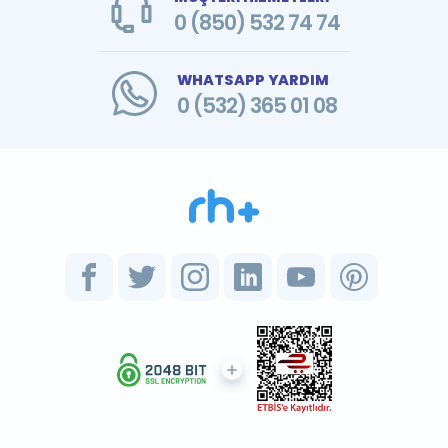
0 (850) 532 74 74
WHATSAPP YARDIM
0 (532) 365 01 08