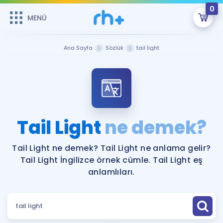
0
MENÜ
MENÜ
Üye Girişi
Ana Sayfa
Sözlük
tail light
Online Dersler
Sepetin Şu An Boş.
Çalışma Paketleri
Remzi Hoca ile seni sınava hazırlayacak onlarca eğitim seni
bekliyor!
Kitaplar ve Kaynaklar
GİRİŞ YAP
Tail Light
ne demek?
Katılımcı Görüşleri
Şifremi Hatırlamıyorum
Tail Light ne demek? Tail Light ne anlama gelir?
Tail Light İngilizce örnek cümle. Tail Light eş
ÜYE DEĞİLİM
Faydalı Araçlar
anlamlıları.
Ücretsiz Kaynaklar
Blog
İngilizce Gramer
Hakkımızda
Kariyer
Sözlük
Soru & Cevap
İletişim