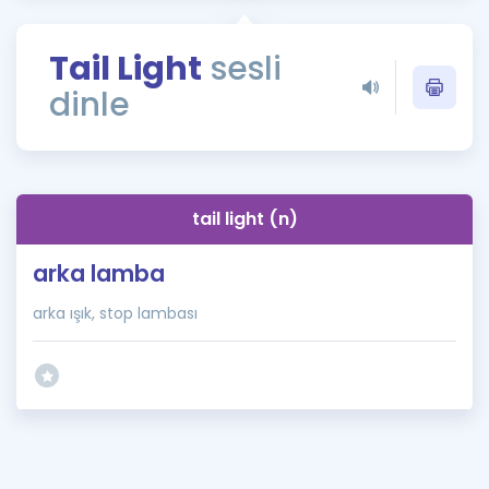
Puan Hesaplama
Tail Light
sesli
Rehberlik Aracı
dinle
ÖSYM Sınav Takvimi
Kampanyalar
Blog
tail light (n)
İngilizce Gramer
arka lamba
arka ışık, stop lambası