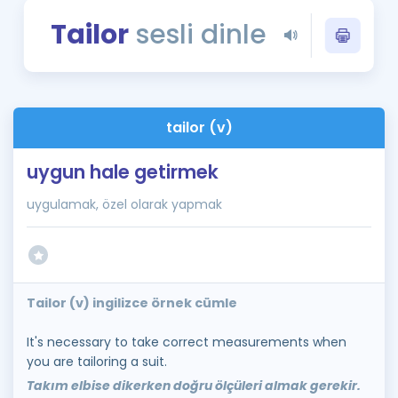
Puan Hesaplama
Tailor
sesli dinle
Rehberlik Aracı
ÖSYM Sınav Takvimi
tailor (v)
Kampanyalar
uygun hale getirmek
Blog
uygulamak, özel olarak yapmak
İngilizce Gramer
Tailor (v) ingilizce örnek cümle
It's necessary to take correct measurements when
you are tailoring a suit.
Takım elbise dikerken doğru ölçüleri almak gerekir.