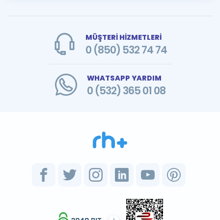
MÜŞTERİ HİZMETLERİ
0 (850) 532 74 74
WHATSAPP YARDIM
0 (532) 365 01 08