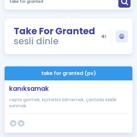
Puan Hesaplama
Rehberlik Aracı
Take For Granted
ÖSYM Sınav Takvimi
sesli dinle
Kampanyalar
Blog
take for granted (pv)
İngilizce Gramer
kanıksamak
cepte görmek, kıymetini bilmemek, çantada keklik
sanmak