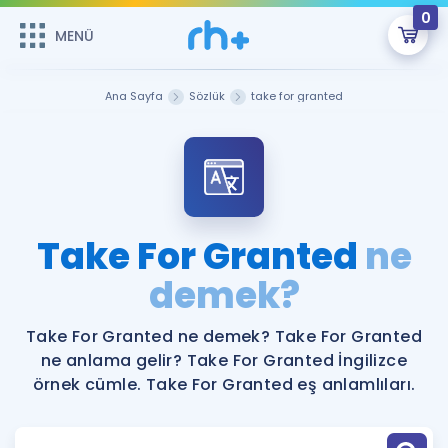
0
MENÜ
MENÜ
Üye Girişi
Ana Sayfa
Sözlük
take for granted
Online Dersler
Sepetin Şu An Boş.
Çalışma Paketleri
Remzi Hoca ile seni sınava hazırlayacak onlarca eğitim seni
bekliyor!
Kitaplar ve Kaynaklar
GİRİŞ YAP
Take For Granted
ne
Katılımcı Görüşleri
demek?
Şifremi Hatırlamıyorum
ÜYE DEĞİLİM
Faydalı Araçlar
Take For Granted ne demek? Take For Granted
ne anlama gelir? Take For Granted İngilizce
Ücretsiz Kaynaklar
Blog
İngilizce Gramer
örnek cümle. Take For Granted eş anlamlıları.
Hakkımızda
Kariyer
Sözlük
Soru & Cevap
İletişim