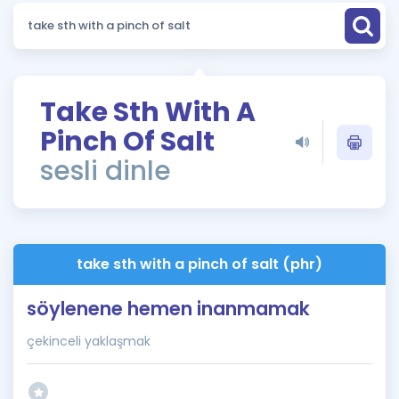
Puan Hesaplama
Rehberlik Aracı
ÖSYM Sınav Takvimi
Take Sth With A
Pinch Of Salt
Kampanyalar
sesli dinle
Blog
İngilizce Gramer
take sth with a pinch of salt (phr)
söylenene hemen inanmamak
çekinceli yaklaşmak