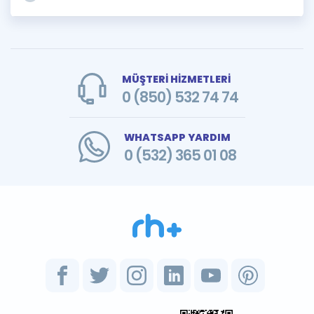
MÜŞTERİ HİZMETLERİ
0 (850) 532 74 74
WHATSAPP YARDIM
0 (532) 365 01 08