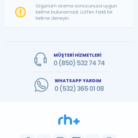
Puan Hesaplama
Üzgünüm arama sonucunuza uygun
kelime bulunamadı. Lütfen farklı bir
kelime deneyin.
Rehberlik Aracı
ÖSYM Sınav Takvimi
Kampanyalar
MÜŞTERİ HİZMETLERİ
Blog
0 (850) 532 74 74
İngilizce Gramer
WHATSAPP YARDIM
0 (532) 365 01 08