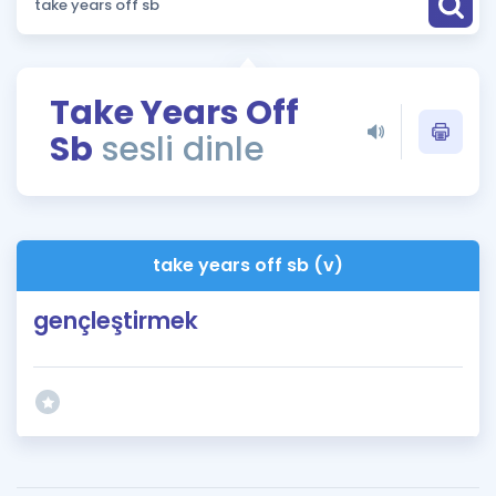
Puan Hesaplama
Rehberlik Aracı
Take Years Off
ÖSYM Sınav Takvimi
Sb
sesli dinle
Kampanyalar
Blog
take years off sb (v)
İngilizce Gramer
gençleştirmek