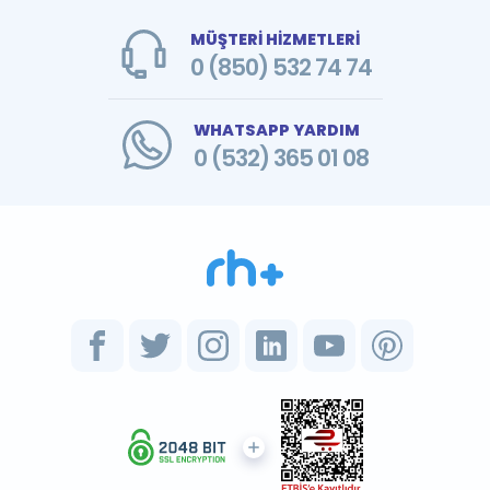
MÜŞTERİ HİZMETLERİ
0 (850) 532 74 74
WHATSAPP YARDIM
0 (532) 365 01 08