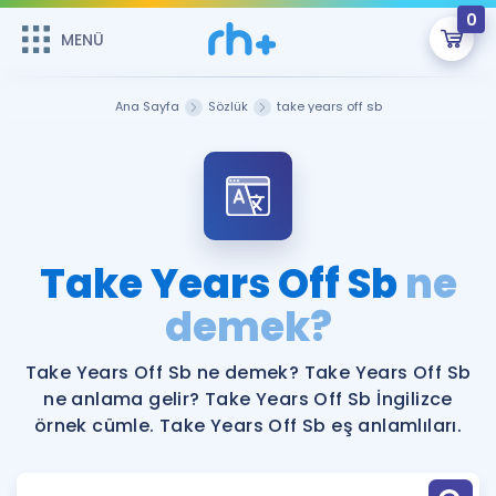
0
MENÜ
MENÜ
Üye Girişi
Ana Sayfa
Sözlük
take years off sb
Online Dersler
Sepetin Şu An Boş.
Çalışma Paketleri
Remzi Hoca ile seni sınava hazırlayacak onlarca eğitim seni
bekliyor!
Kitaplar ve Kaynaklar
GİRİŞ YAP
Take Years Off Sb
ne
Katılımcı Görüşleri
demek?
Şifremi Hatırlamıyorum
ÜYE DEĞİLİM
Faydalı Araçlar
Take Years Off Sb ne demek? Take Years Off Sb
ne anlama gelir? Take Years Off Sb İngilizce
Ücretsiz Kaynaklar
Blog
İngilizce Gramer
örnek cümle. Take Years Off Sb eş anlamlıları.
Hakkımızda
Kariyer
Sözlük
Soru & Cevap
İletişim