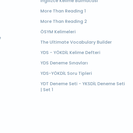
İngilizce Kelime Bulmacası
More Than Reading 1
More Than Reading 2
ÖSYM Kelimeleri
e
The Ultimate Vocabulary Builder
YDS - YÖKDİL Kelime Defteri
YDS Deneme Sınavları
YDS-YÖKDİL Soru Tipleri
YDT Deneme Seti - YKSDİL Deneme Seti
| Set 1