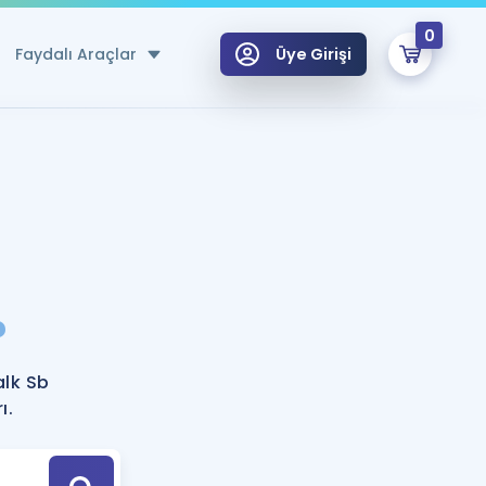
0
Faydalı Araçlar
Üye Girişi
klar
n Ücretsiz Kaynaklar
 için Özel Sözlük
Sepetin Şu An Boş.
ma
?
uan Hesaplama Aracı
i Hoca ile seni sınava hazırlayacak onlarca eğitim seni bekliyor!
Şifremi Hatırlamıyorum
GİRİŞ YAP
alk Sb
azırlananlar için Öneriler
ı.
kvimi
ÜYE DEĞİLİM
arı Tek Takvimde