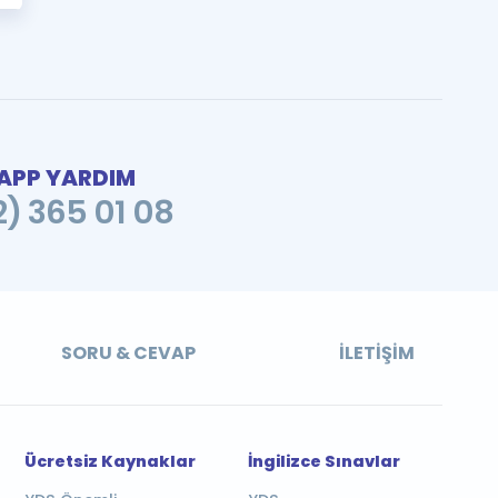
PP YARDIM
2) 365 01 08
SORU & CEVAP
İLETIŞIM
Ücretsiz Kaynaklar
İngilizce Sınavlar