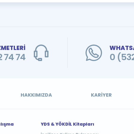
ZMETLERİ
WHATSA
 74 74
0 (53
HAKKIMIZDA
KARIYER
alışma
YDS & YÖKDİL Kitapları