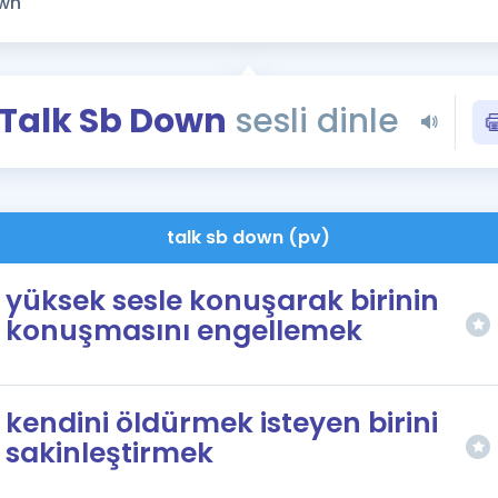
Kampanyalar
Eğitim ve Kitaplar
Blog
Talk Sb Down
sesli dinle
YDS - YÖKDİL Tüm S
İngilizce Gram
İngilizce Gramer
talk sb down (pv)
yüksek sesle konuşarak birinin
konuşmasını engellemek
kendini öldürmek isteyen birini
sakinleştirmek