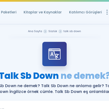
Paketleri
Kitaplar ve Kaynaklar
Katılımcı Görüşleri
Ücretsiz Kayna
Ana Sayfa
Sözlük
talk sb down
YDS ve YÖKDİL içi
Sözlük
İngilizce Sınavları
Puan Hesapla
Talk Sb Down
ne demek
YDS ve YÖKDİL P
Remz
Rehberlik Aracı
Sb Down ne demek? Talk Sb Down ne anlama gelir? T
YDS ve YÖKDİL'e H
own İngilizce örnek cümle. Talk Sb Down eş anlamlılar
ÖSYM Sınav Ta
Tüm ÖSYM Sınavl