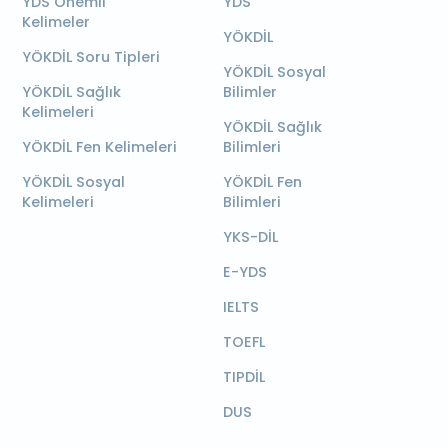
YDS Önemli
YDS
Kelimeler
YÖKDİL
YÖKDİL Soru Tipleri
YÖKDİL Sosyal
YÖKDİL Sağlık
Bilimler
Kelimeleri
YÖKDİL Sağlık
YÖKDİL Fen Kelimeleri
Bilimleri
YÖKDİL Sosyal
YÖKDİL Fen
Kelimeleri
Bilimleri
YKS-DİL
E-YDS
IELTS
TOEFL
TIPDİL
DUS