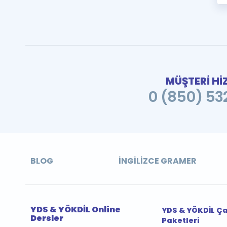
MÜŞTERİ Hİ
0 (850) 532
BLOG
İNGILIZCE GRAMER
YDS & YÖKDİL Online
YDS & YÖKDİL Ç
Dersler
Paketleri