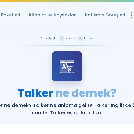
Paketleri
Kitaplar ve Kaynaklar
Katılımcı Görüşleri
Ücretsiz Kayna
Ana Sayfa
Sözlük
talker
YDS ve YÖKDİL içi
Sözlük
İngilizce Sınavları
Puan Hesapla
Talker
ne demek?
YDS ve YÖKDİL P
Remz
Rehberlik Aracı
r ne demek? Talker ne anlama gelir? Talker İngilizce
YDS ve YÖKDİL'e H
cümle. Talker eş anlamlıları.
ÖSYM Sınav Ta
Tüm ÖSYM Sınavl