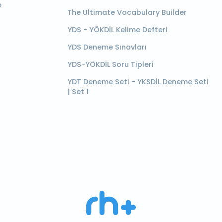
e
The Ultimate Vocabulary Builder
YDS - YÖKDİL Kelime Defteri
YDS Deneme Sınavları
YDS-YÖKDİL Soru Tipleri
YDT Deneme Seti - YKSDİL Deneme Seti
| Set 1