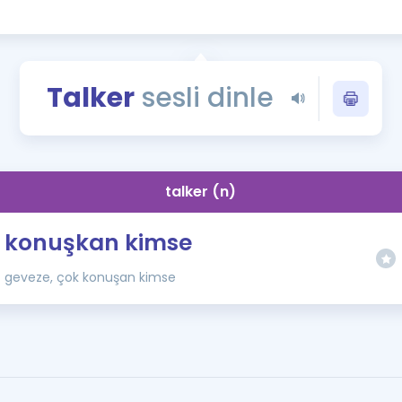
Kampanyalar
Eğitim ve Kitaplar
Blog
Talker
sesli dinle
YDS - YÖKDİL Tüm S
İngilizce Gram
İngilizce Gramer
talker (n)
konuşkan kimse
geveze, çok konuşan kimse