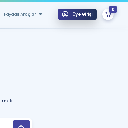
0
Faydalı Araçlar
Üye Girişi
klar
n Ücretsiz Kaynaklar
 için Özel Sözlük
Sepetin Şu An Boş.
ma
uan Hesaplama Aracı
i Hoca ile seni sınava hazırlayacak onlarca eğitim seni bekliyor!
Şifremi Hatırlamıyorum
GİRİŞ YAP
 örnek
azırlananlar için Öneriler
kvimi
ÜYE DEĞİLİM
arı Tek Takvimde