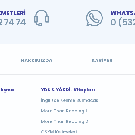
ZMETLERİ
WHATSA
 74 74
0 (53
HAKKIMIZDA
KARIYER
alışma
YDS & YÖKDİL Kitapları
İngilizce Kelime Bulmacası
More Than Reading 1
More Than Reading 2
ÖSYM Kelimeleri