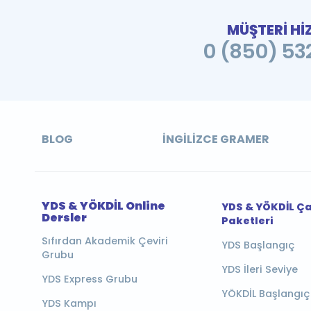
MÜŞTERİ Hİ
0 (850) 532
BLOG
İNGILIZCE GRAMER
YDS & YÖKDİL Online
YDS & YÖKDİL Ç
Dersler
Paketleri
Sıfırdan Akademik Çeviri
YDS Başlangıç
Grubu
YDS İleri Seviye
YDS Express Grubu
YÖKDİL Başlangıç
YDS Kampı