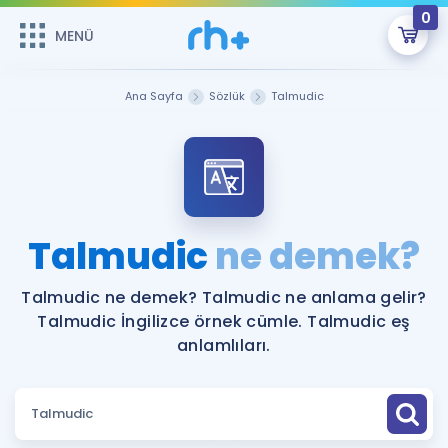
0
MENÜ
MENÜ
Üye Girişi
Ana Sayfa
Sözlük
Talmudic
Online Dersler
Sepetin Şu An Boş.
Çalışma Paketleri
Remzi Hoca ile seni sınava hazırlayacak onlarca eğitim seni
bekliyor!
Kitaplar ve Kaynaklar
GİRİŞ YAP
Talmudic
ne demek?
Katılımcı Görüşleri
Şifremi Hatırlamıyorum
Talmudic ne demek? Talmudic ne anlama gelir?
Talmudic İngilizce örnek cümle. Talmudic eş
ÜYE DEĞİLİM
Faydalı Araçlar
anlamlıları.
Ücretsiz Kaynaklar
Blog
İngilizce Gramer
Hakkımızda
Kariyer
Sözlük
Soru & Cevap
İletişim