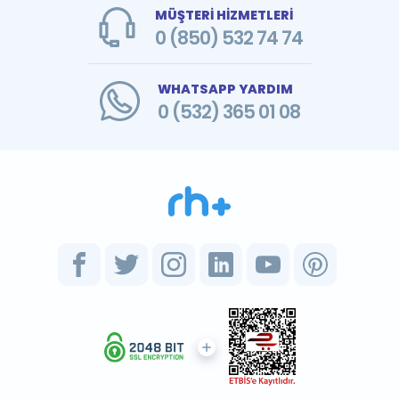
MÜŞTERİ HİZMETLERİ
0 (850) 532 74 74
WHATSAPP YARDIM
0 (532) 365 01 08