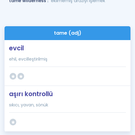
tame wilderness :
ekilmemiş araziyi işlemek
tame (adj)
evcil
ehil, evcilleştirilmiş
aşırı kontrollü
sıkıcı, yavan, sönük