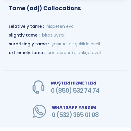
Tame (adj) Collocations
relatively tame :
nispeten evcil
slightly tame :
biraz uysal
surprisingly tame :
şaşırtıcı bir şekilde evcil
extremely tame :
son derece/oldukça evcil
MÜŞTERİ HİZMETLERİ
0 (850) 532 74 74
WHATSAPP YARDIM
0 (532) 365 01 08