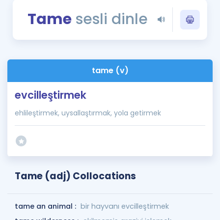
Puan Hesaplama
Tame
sesli dinle
Rehberlik Aracı
ÖSYM Sınav Takvimi
tame (v)
Kampanyalar
evcilleştirmek
Blog
ehlileştirmek, uysallaştırmak, yola getirmek
İngilizce Gramer
Tame (adj) Collocations
tame an animal :
bir hayvanı evcilleştirmek