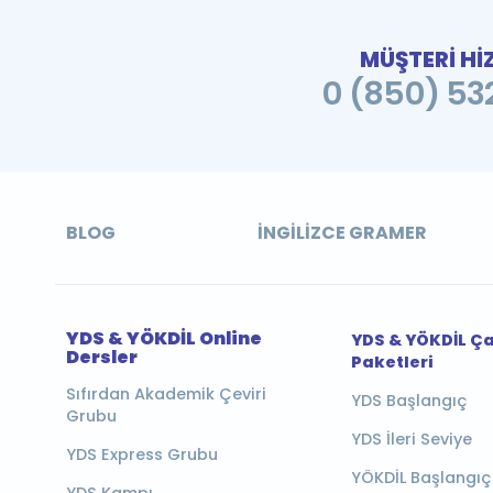
MÜŞTERİ Hİ
0 (850) 532
BLOG
İNGILIZCE GRAMER
YDS & YÖKDİL Online
YDS & YÖKDİL Ç
Dersler
Paketleri
Sıfırdan Akademik Çeviri
YDS Başlangıç
Grubu
YDS İleri Seviye
YDS Express Grubu
YÖKDİL Başlangıç