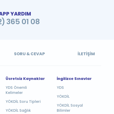
PP YARDIM
2) 365 01 08
SORU & CEVAP
İLETIŞIM
Ücretsiz Kaynaklar
İngilizce Sınavlar
YDS Önemli
YDS
Kelimeler
YÖKDİL
YÖKDİL Soru Tipleri
YÖKDİL Sosyal
YÖKDİL Sağlık
Bilimler