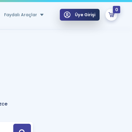
0
Faydalı Araçlar
Üye Girişi
klar
n Ücretsiz Kaynaklar
 için Özel Sözlük
Sepetin Şu An Boş.
ma
uan Hesaplama Aracı
i Hoca ile seni sınava hazırlayacak onlarca eğitim seni bekliyor!
Şifremi Hatırlamıyorum
GİRİŞ YAP
zce
azırlananlar için Öneriler
kvimi
ÜYE DEĞİLİM
arı Tek Takvimde