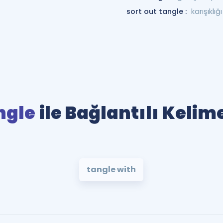
sort out tangle :
karışıklı
ngle
ile Bağlantılı Kelim
tangle with