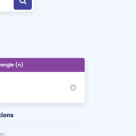
a Özel Fırsatlar
ınavlarla İlgili Haberler
er
 ve Konu Anlatımı
tangle (n)
tions
açı