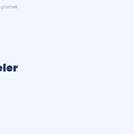
ğı çözmek
eler