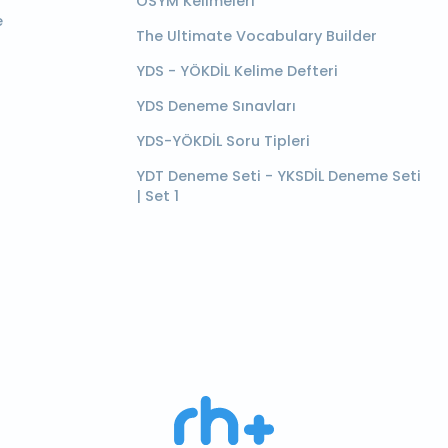
ÖSYM Kelimeleri
e
The Ultimate Vocabulary Builder
YDS - YÖKDİL Kelime Defteri
YDS Deneme Sınavları
YDS-YÖKDİL Soru Tipleri
YDT Deneme Seti - YKSDİL Deneme Seti
| Set 1