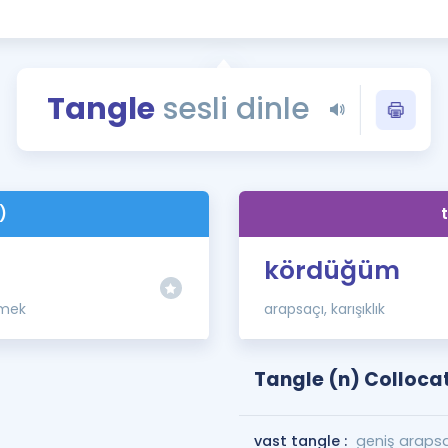
Kampanyalar
Eğitim ve Kitaplar
Blog
Tangle
sesli dinle
YDS - YÖKDİL Tüm S
İngilizce Gram
İngilizce Gramer
)
kördüğüm
nmek
arapsaçı, karışıklık
Tangle (n) Colloca
vast tangle :
geniş araps