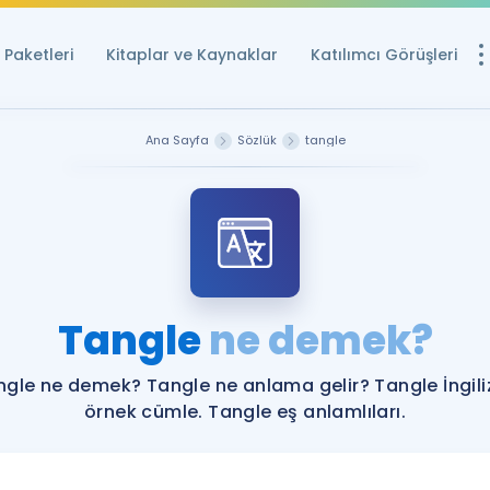
Paketleri
Kitaplar ve Kaynaklar
Katılımcı Görüşleri
Ücretsiz Kayna
Ana Sayfa
Sözlük
tangle
YDS ve YÖKDİL içi
Sözlük
İngilizce Sınavları
Puan Hesapla
Tangle
ne demek?
YDS ve YÖKDİL P
Remz
Rehberlik Aracı
ngle ne demek? Tangle ne anlama gelir? Tangle İngili
YDS ve YÖKDİL'e H
örnek cümle. Tangle eş anlamlıları.
ÖSYM Sınav Ta
Tüm ÖSYM Sınavl