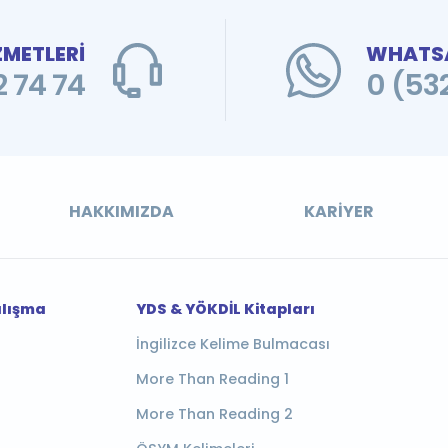
ZMETLERİ
WHATSA
 74 74
0 (53
HAKKIMIZDA
KARIYER
alışma
YDS & YÖKDİL Kitapları
İngilizce Kelime Bulmacası
More Than Reading 1
More Than Reading 2