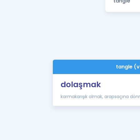
tangle (v
dolaşmak
karmakarışık olmak, arapsaçına dö